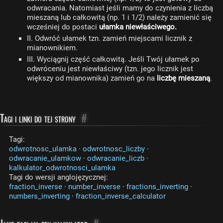
odwracania. Natomiast jeśli mamy do czynienia z liczbą
mieszaną lub całkowitą (np. 1 i 1/2) należy zamienić się
wcześniej do postaci
ułamka niewłaściwego.
II. Odwróć ułamek tzn. zamień miejscami licznik z
mianownikiem.
III. Wyciągnij część całkowitą. Jeśli Twój ułamek po
odwróceniu jest niewłaściwy (tzn. jego licznik jest
większy od mianownika) zamień go na
liczbę mieszaną
.
Tagi i linki do tej strony
#
Tagi:
odwrotnosc_ulamka
·
odwrotnosc_liczby
·
odwracanie_ulamkow
·
odwracanie_liczb
·
kalkulator_odwrotnosci_ulamka
Tagi do wersji anglojęzycznej:
fraction_inverse
·
number_inverse
·
fractions_inverting
·
numbers_inverting
·
fraction_inverse_calculator