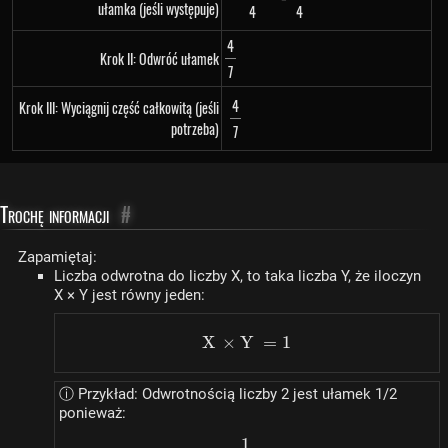
ułamka (jeśli występuje)
4
4
4
Krok II: Odwróć ułamek
7
4
Krok III: Wyciągnij część całkowitą (jeśli
potrzeba)
7
Trochę informacji
#
Zapamiętaj:
Liczba odwrotna do liczby X, to taka liczba Y, że iloczyn
X × Y jest równy jeden:
X
×
Y
X \times Y = 1
=
1
ⓘ Przykład: Odwrotnością liczby 2 jest ułamek 1/2
ponieważ:
1