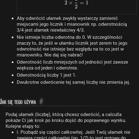
2 \times \dfrac{1}{2} = 
2
×
=
1
2
Aby odwrócić ułamek zwykły wystarczy zamienić
miejscami jego licznik i mianownik np. odwrotnością
3/4 jest ułamek niewłaściwy 4/3.
Nie istnieje liczba odwrotna do 0. W szczególności
znaczy to, że jeśli w ułamku licznik jest zerem to jego
odwrotność nie istnieje bez względu na to co jest w
mianowniku. Nie daj się nabrać!
Odwrotność liczb mniejszych od jedności jest zawsze
większa od jeden i odwrotnie.
Odwrotnością liczby 1 jest 1.
Dwukrotne odwrócenie tej samej liczby nie zmienia jej.
Jak się tego używa
#
Podaj ułamek (liczbę), którą chcesz odwrócić, a calculla
pokaże Ci jak krok po kroku dojść do poprawnego wyniku.
Kolejne etapy to:
I. Pozbądź się części całkowitej. Jeśli Twój ułamek nie
zawiera części całkowitej (np. 1/2) to jest gotowy do