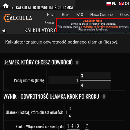
PL
EN
>
KALKULATOR ODWROTNOŚCI UŁAMKA
Home
Blog
FAQ
Nowa Calculla
O nas
JavaScript failed !
Szukaj
Kategorie
A
So this is static version of this website.
This website works
a lot better in JavaScript enabled
browser.
KALKULATOR ODWROTNOŚCI UŁAMKA
◀
Please enable JavaScript.
▶
Kalkulator znajduje odwrotność podanego ułamka (liczby).
UŁAMEK, KTÓRY CHCESZ ODWRÓCIĆ
#
Podaj ułamek (liczbę)
WYNIK - ODWROTNOŚĆ UŁAMKA KROK PO KROKU
#
3
Ułamek (liczba), którą chcesz odwrócić
1
4
1 · 4 + 3
7
Krok I: Włącz część całkowitą do
=