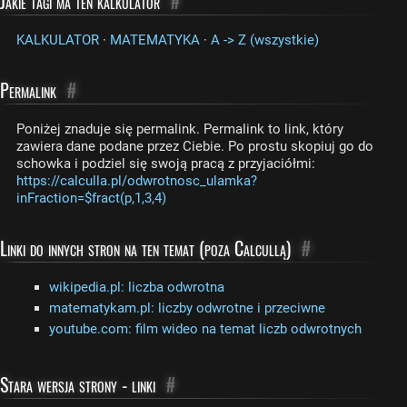
Jakie tagi ma ten kalkulator
#
KALKULATOR
·
MATEMATYKA
·
A -> Z (wszystkie)
Permalink
#
Poniżej znaduje się permalink. Permalink to link, który
zawiera dane podane przez Ciebie. Po prostu skopiuj go do
schowka i podziel się swoją pracą z przyjaciółmi:
https://calculla.pl/odwrotnosc_ulamka?
inFraction=$fract(p,1,3,4)
Linki do innych stron na ten temat (poza Calcullą)
#
wikipedia.pl: liczba odwrotna
matematykam.pl: liczby odwrotne i przeciwne
youtube.com: film wideo na temat liczb odwrotnych
Stara wersja strony - linki
#