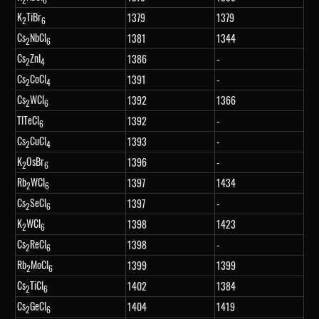
K
TiBr
1379
1379
2
6
Cs
NbCl
1381
1344
2
6
Cs
ZnI
1386
-
2
4
Cs
CoCl
1391
-
2
4
Cs
WCl
1392
1366
2
6
TlTeCl
1392
-
6
Cs
CuCl
1393
-
2
4
K
OsBr
1396
-
2
6
Rb
WCl
1397
1434
2
6
Cs
SeCl
1397
-
2
6
K
WCl
1398
1423
2
6
Cs
ReCl
1398
-
2
6
Rb
MoCl
1399
1399
2
6
Cs
TiCl
1402
1384
2
6
Cs
GeCl
1404
1419
2
6