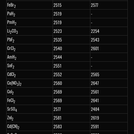
FeBr
2515
2577
2
PuH
2519
-
2
PmH
2519
-
2
Li
CO
2523
2254
2
3
PbF
2535
2543
2
CrCl
2540
2601
2
AmH
2544
-
2
SnF
2551
-
2
CdCl
2552
2565
2
Co(NO
)
2560
2647
3
2
CoI
2569
2561
2
FeCl
2569
2641
2
SrSO
2577
2484
4
ZnI
2581
2619
2
Cd(CN)
2583
2591
2