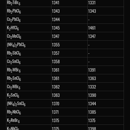
Rb
TiBr
1341
1331
2
6
Rb
PbCl
1343
1343
2
6
Cs
PbCl
1344
-
2
6
K
HfCl
1345
1461
2
6
Cs
MoCl
1347
1347
2
6
(NH
)
PbCl
1355
-
4
2
6
Rb
SbCl
1357
-
2
6
Cs
SnCl
1358
-
2
6
Rb
WBr
1361
1391
2
6
Rb
SnCl
1361
1363
2
6
Cs
WBr
1362
1332
2
6
K
SnCl
1363
1390
2
6
(NH
)
SnCl
1370
1344
4
2
6
Rb
NbCl
1371
1385
2
6
K
ReBr
1375
1375
2
6
K
NbCl
1375
1398
2
6