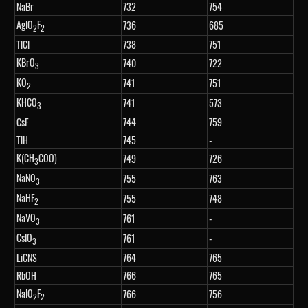
NaBr
732
754
AgIO
F
736
685
2
2
TlCl
738
751
KBrO
740
722
3
KO
741
751
2
KHCO
741
573
3
CsF
744
759
TlH
745
-
K(CH
COO)
749
726
3
NaNO
755
763
3
NaHF
755
748
2
NaVO
761
-
3
CsIO
761
-
3
LiCNS
764
765
RbOH
766
765
NaIO
F
766
756
2
2