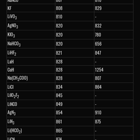
KF
808
829
LiVO
810
-
3
AgNO
820
832
3
KIO
820
780
3
NaHCO
820
656
3
LiHF
821
847
2
LaH
828
-
CuH
828
1254
Na(CH
COO)
828
807
3
LiCl
834
864
LiIO
F
845
-
2
2
LiNCO
849
-
AgN
854
910
3
LiN
861
875
3
Li(HCO
)
865
-
2
LiCN
874
-