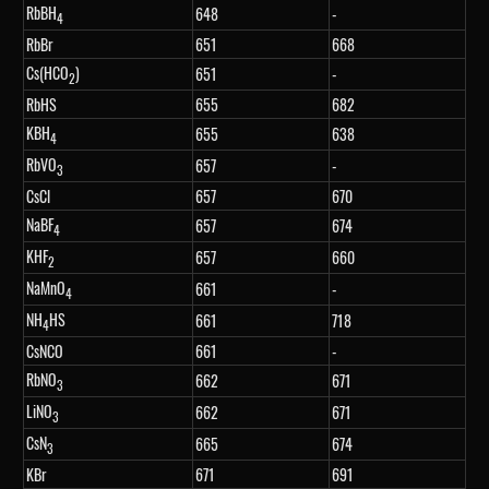
RbBH
648
-
4
RbBr
651
668
Cs(HCO
)
651
-
2
RbHS
655
682
KBH
655
638
4
RbVO
657
-
3
CsCl
657
670
NaBF
657
674
4
KHF
657
660
2
NaMnO
661
-
4
NH
HS
661
718
4
CsNCO
661
-
RbNO
662
671
3
LiNO
662
671
3
CsN
665
674
3
KBr
671
691