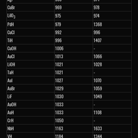
CuBr
969
978
LiIO
975
974
3
PdH
979
1368
CuCl
992
996
TiH
996
1407
CuOH
1006
-
AuCl
1013
1066
LiOH
1021
1028
TaH
1021
-
AuI
1027
1070
AuBr
1029
1059
LiF
1030
1049
AuOH
1033
-
AuH
1033
1108
CrH
1050
-
NbH
1163
1633
VH
1184
1344