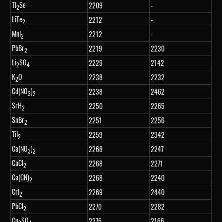
Tl
Se
2209
-
2
LiTe
2212
-
2
MnI
2212
-
2
PbBr
2219
2230
2
Li
SO
2229
2142
2
4
K
O
2238
2232
2
Cd(NO
)
2238
2462
3
2
SrH
2250
2265
2
SnBr
2251
2256
2
TiI
2259
2342
2
Ca(NO
)
2268
2247
3
2
CaCl
2268
2271
2
Ca(CN)
2268
2240
2
CrI
2269
2440
2
PbCl
2270
2282
2
Cu
SO
2276
2166