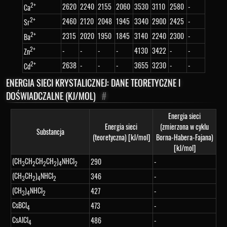
2+
2620
2240
2155
2060
3530
3110
2580
-
Ca
2+
2460
2120
2048
1945
3340
2900
2425
-
Sr
2+
2315
2020
1950
1845
3140
2240
2300
-
Ba
2+
-
-
-
-
4130
3422
-
-
Zn
2+
2638
-
-
-
3655
3230
-
-
Cd
ENERGIA SIECI KRYSTALICZNEJ: DANE TEORETYCZNE I
DOŚWIADCZALNE (KJ/MOL)
#
Energia sieci
Energia sieci
(zmierzona w cyklu
Substancja
(teoretyczna) [kJ/mol]
Borna-Habera-Fajana)
[kJ/mol]
(CH
CH
CH
CH
)
NHCl
290
-
3
2
2
2
4
2
(CH
CH
)
NHCl
346
-
3
2
4
2
(CH
)
NHCl
427
-
3
4
2
CsBCl
473
-
4
CsAlCl
486
-
4