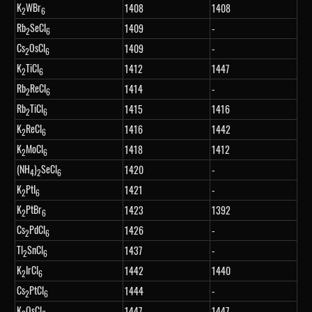
K
WBr
1408
1408
2
6
Rb
SeCl
1409
-
2
6
Cs
OsCl
1409
-
2
6
K
TiCl
1412
1447
2
6
Rb
ReCl
1414
-
2
6
Rb
TiCl
1415
1416
2
6
K
ReCl
1416
1442
2
6
K
MoCl
1418
1412
2
6
(NH
)
SeCl
1420
-
4
2
6
K
PtI
1421
-
2
6
K
PtBr
1423
1392
2
6
Cs
PdCl
1426
-
2
6
Tl
SnCl
1437
-
2
6
K
IrCl
1442
1440
2
6
Cs
PtCl
1444
-
2
6
K
OsCl
1447
1447