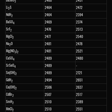
2460
2451
3
Li
S
2464
2472
2
NdH
2464
2394
2
BaSO
2469
2374
4
SrF
2476
2513
2
MgCl
2477
2540
2
Na
O
2481
2478
2
Mg(NO
)
2481
2521
3
2
CaSO
2489
2480
4
SrSeO
2489
-
4
Sn(OH)
2489
2721
2
GdH
2494
2651
2
Ca(OH)
2506
2637
2
CdBr
2507
2517
2
SmH
2510
2389
2
MnCl
2510
2551
2