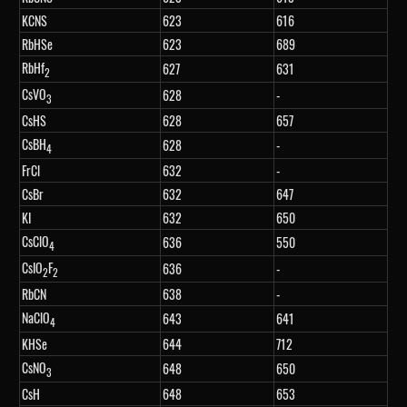
KCNS
623
616
RbHSe
623
689
RbHf
627
631
2
CsVO
628
-
3
CsHS
628
657
CsBH
628
-
4
FrCl
632
-
CsBr
632
647
KI
632
650
CsClO
636
550
4
CsIO
F
636
-
2
2
RbCN
638
-
NaClO
643
641
4
KHSe
644
712
CsNO
648
650
3
CsH
648
653