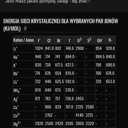
Jeśli masz jakieś pomysły, uwagi - daj znać !
ENERGIA SIECI KRYSTALICZNEJ DLA WYBRANYCH PAR JONÓW
(KJ/MOL)
#
-
-
-
-
2-
2-
-
Kation / Anion
H-
F
Cl
Br
I
O
S
OH
+
1024
841.8
802
748.6
2900
-
854
920.8
Li
+
940
774
741
694.0
-
-
884.5
840.0
Na
+
830
730
677.5
637.5
-
-
790
690.0
K
+
774
678
654
618.0
-
-
766
678.0
Rb
+
732
646
625.5
592.0
-
-
720
653.0
Cs
+
816
640
615
578.0
-
-
-
-
NH
4
+
871
783
757
736.6
2455
-
-
-
Ag
+
-
866
829
787.0
2720
2580
-
-
Cu
2+
-
2762
-
-
4140
3725
-
-
Cu
2+
2920
2500
2420
2505
3950
3320
-
-
Mg