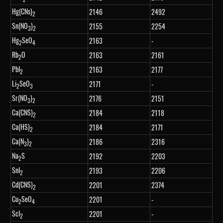
Hg(CNs)
2146
2492
2
Sn(NO
)
2155
2254
3
2
Hg
SeO
2163
-
2
4
Rb
O
2163
2161
2
PbI
2163
2177
2
Li
SeO
2171
-
2
3
Sr(NO
)
2176
2151
3
2
Ca(CNS)
2184
2118
2
Ca(HS)
2184
2171
2
Ca(N
)
2186
2316
3
2
Na
S
2192
2203
2
SnI
2193
2206
2
Cd(CNS)
2201
2374
2
Cu
SeO
2201
-
2
4
ScI
2201
-
2