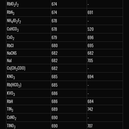
RbIO
F
674
-
2
2
RbN
674
691
3
NH
IO
F
678
-
4
2
2
CsHCO
678
520
3
CsO
679
696
2
RbCl
680
695
NaCNS
682
682
NaI
682
705
Cs(CH
COO)
682
-
3
KNO
685
694
3
Rb(HCO
)
685
-
2
KVO
686
-
3
RbH
686
684
TlN
689
742
3
CsNO
690
-
2
TlNO
690
707
3