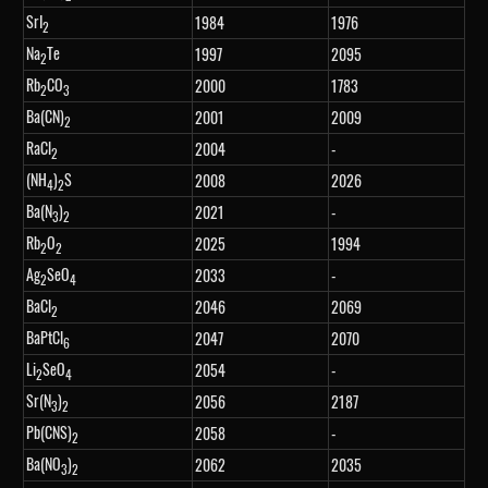
SrI
1984
1976
2
Na
Te
1997
2095
2
Rb
CO
2000
1783
2
3
Ba(CN)
2001
2009
2
RaCl
2004
-
2
(NH
)
S
2008
2026
4
2
Ba(N
)
2021
-
3
2
Rb
O
2025
1994
2
2
Ag
SeO
2033
-
2
4
BaCl
2046
2069
2
BaPtCl
2047
2070
6
Li
SeO
2054
-
2
4
Sr(N
)
2056
2187
3
2
Pb(CNS)
2058
-
2
Ba(NO
)
2062
2035
3
2