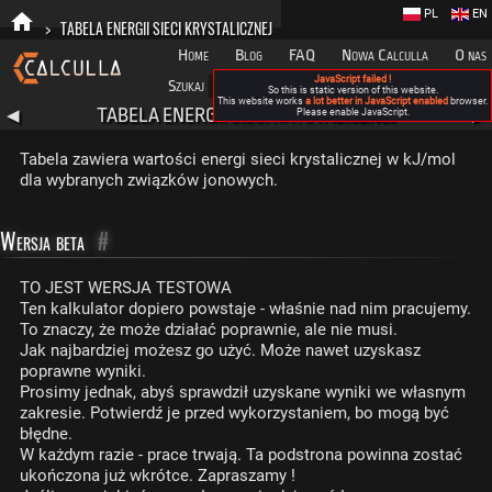
PL
EN
>
TABELA ENERGII SIECI KRYSTALICZNEJ
Home
Blog
FAQ
Nowa Calculla
O nas
JavaScript failed !
Szukaj
Kategorie
A
So this is static version of this website.
This website works
a lot better in JavaScript enabled
browser.
TABELA ENERGII SIECI KRYSTALICZNEJ
◀
Please enable JavaScript.
▶
Tabela zawiera wartości energi sieci krystalicznej w kJ/mol
dla wybranych związków jonowych.
Wersja beta
#
TO JEST WERSJA TESTOWA
Ten kalkulator dopiero powstaje - właśnie nad nim pracujemy.
To znaczy, że może działać poprawnie, ale nie musi.
Jak najbardziej możesz go użyć. Może nawet uzyskasz
poprawne wyniki.
Prosimy jednak, abyś sprawdził uzyskane wyniki we własnym
zakresie. Potwierdź je przed wykorzystaniem, bo mogą być
błędne.
W każdym razie - prace trwają. Ta podstrona powinna zostać
ukończona już wkrótce. Zapraszamy !