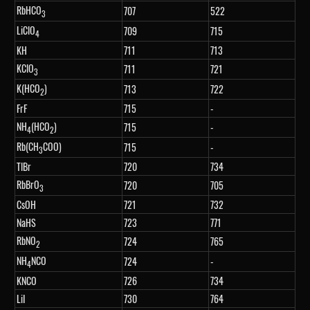
RbHCO
707
522
3
LiClO
709
715
4
KH
711
713
KClO
711
721
3
K(HCO
)
713
722
2
FrF
715
-
NH
(HCO
)
715
-
4
2
Rb(CH
COO)
715
-
3
TlBr
720
734
RbBrO
720
705
3
CsOH
721
732
NaHS
723
771
RbNO
724
765
2
NH
NCO
724
-
4
KNCO
726
734
LiI
730
764