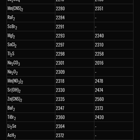
2
4
Mn(CNS)
2280
2351
2
RaF
2284
-
2
ScBr
2291
-
2
MgI
2293
2340
2
SnCl
2297
2310
2
Tl
S
2298
2258
2
Na
CO
2301
2016
2
3
Na
O
2309
-
2
2
Mn(NO
)
2318
2478
3
2
Sr(OH)
2330
2474
2
Zn(CNS)
2335
2560
2
BaF
2347
2373
2
TiBr
2360
2430
2
Li
Se
2364
-
2
AcH
2372
-
2