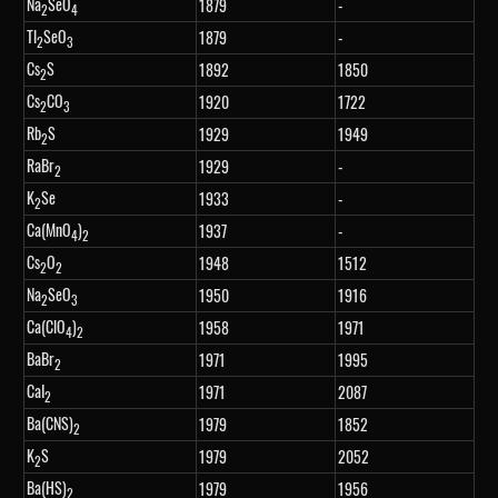
Na
SeO
1879
-
2
4
Tl
SeO
1879
-
2
3
Cs
S
1892
1850
2
Cs
CO
1920
1722
2
3
Rb
S
1929
1949
2
RaBr
1929
-
2
K
Se
1933
-
2
Ca(MnO
)
1937
-
4
2
Cs
O
1948
1512
2
2
Na
SeO
1950
1916
2
3
Ca(ClO
)
1958
1971
4
2
BaBr
1971
1995
2
CaI
1971
2087
2
Ba(CNS)
1979
1852
2
K
S
1979
2052
2
Ba(HS)
1979
1956
2