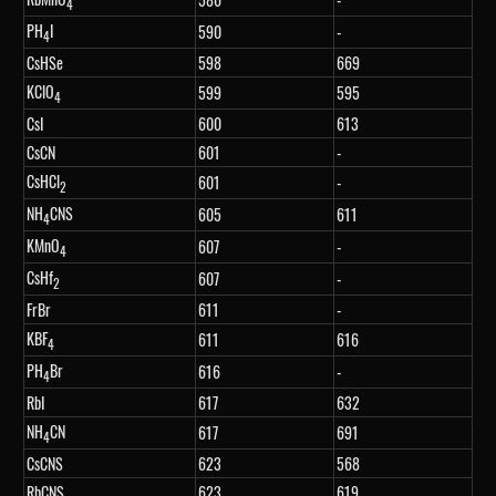
4
PH
I
590
-
4
CsHSe
598
669
KClO
599
595
4
CsI
600
613
CsCN
601
-
CsHCl
601
-
2
NH
CNS
605
611
4
KMnO
607
-
4
CsHf
607
-
2
FrBr
611
-
KBF
611
616
4
PH
Br
616
-
4
RbI
617
632
NH
CN
617
691
4
CsCNS
623
568
RbCNS
623
619