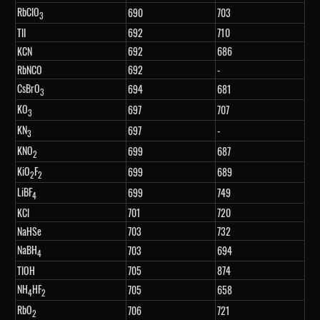
RbClO
690
703
3
TlI
692
710
KCN
692
686
RbNCO
692
-
CsBrO
694
681
3
KO
697
707
3
KN
697
-
3
KNO
699
687
2
KiO
F
699
689
2
2
LiBF
699
749
4
KCl
701
720
NaHSe
703
732
NaBH
703
694
4
TlOH
705
874
NH
HF
705
658
4
2
RbO
706
721
2