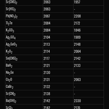
Sr(CNS)
2063
1957
2
Sr(HS)
2063
-
2
Pb(NO
)
2067
2208
3
2
Tl
Te
2084
2172
2
K
CO
2084
1846
2
3
Ag
SO
2104
1989
2
4
Ag
SeO
2113
2148
2
3
K
O
2114
2064
2
2
Sn(CNS)
2117
2142
2
BaH
2121
2133
2
Na
Se
2130
-
2
Cs
O
2131
2063
2
CaBr
2132
-
2
Sr(CN)
2138
-
2
Ba(OH)
2142
2330
2
SrCl
2142
2170
2