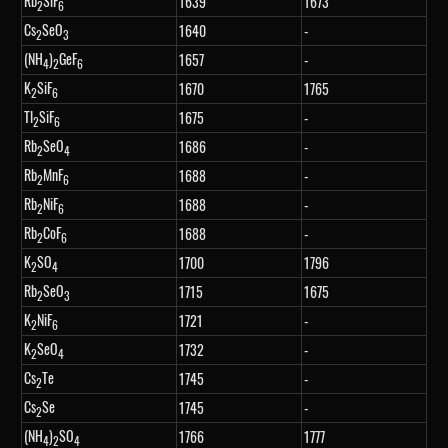
Rb
SiF
1639
1673
2
6
Cs
SeO
1640
-
2
3
(NH
)
GeF
1657
-
4
2
6
K
SiF
1670
1765
2
6
Tl
SiF
1675
-
2
6
Rb
SeO
1686
-
2
4
Rb
MnF
1688
-
2
6
Rb
NiF
1688
-
2
6
Rb
CoF
1688
-
2
6
K
SO
1700
1796
2
4
Rb
SeO
1715
1675
2
3
K
NiF
1721
-
2
6
K
SeO
1732
-
2
4
Cs
Te
1745
-
2
Cs
Se
1745
-
2
(NH
)
SO
1766
1777
4
2
4