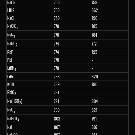
NaCN
766
759
LiHS
768
862
NaCl
769
790
NaClO
770
785
3
NaN
770
784
3
NaNO
774
772
2
RbF
774
795
PbH
778
-
LiBH
778
-
4
LiBr
788
820
KOH
789
796
RbIO
791
-
3
Na(HCO
)
791
804
2
NaO
799
821
2
NaBrO
803
791
3
NaH
807
807
NaNCO
807
816