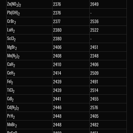
Zn(NO
)
2376
2649
3
2
Pb(OH)
2376
-
2
CrBr
2377
2536
2
LaH
2380
2522
2
ScCl
2380
-
2
MgBr
2406
2451
2
Mn(N
)
2408
2348
3
2
CaH
2410
2406
2
CeH
2414
2509
2
FeI
2439
2491
2
TiCl
2439
2514
2
CdI
2441
2455
2
Cd(N
)
2446
2576
3
2
PrH
2448
2405
2
MnBr
2448
2482
2
BaSeO