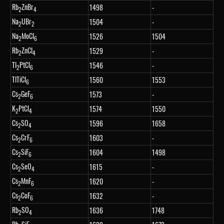
Rb
ZnBr
1498
-
2
4
Na
UBr
1504
-
2
2
Na
MoCl
1526
1504
2
6
Rb
ZnCl
1529
-
2
4
Tl
PtCl
1546
-
2
6
TlTiCl
1560
1553
6
Cs
GeF
1573
-
2
6
K
PtCl
1574
1550
2
4
Cs
SO
1596
1658
2
4
Cs
CrF
1603
-
2
6
Cs
SiF
1604
1498
2
6
Cs
SeO
1615
-
2
4
Cs
MnF
1620
-
2
6
Cs
CoF
1632
-
2
6
Rb
SO
1636
1748
2
4