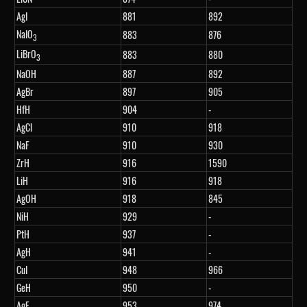
AgI
881
892
NaIO
883
876
3
LiBrO
883
880
3
NaOH
887
892
AgBr
897
905
HfH
904
-
AgCl
910
918
NaF
910
930
ZrH
916
1590
LiH
916
918
AgOH
918
845
NiH
929
-
PtH
937
-
AgH
941
-
CuI
948
966
GeH
950
-
AgF
953
974