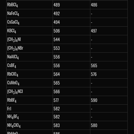
RbBCl
489
486
4
NaFeCl
492
-
4
CsGaCl
494
-
4
KBCl
506
497
4
(CH
)
NI
544
-
3
4
(CH
)
NBr
553
-
3
4
NaAlCl
556
-
4
CsBF
556
565
4
RbClO
564
576
4
CsMnO
565
-
4
(CH
)
NCl
566
-
3
4
RbBF
577
590
4
FrI
582
-
NH
BF
582
-
4
4
NH
ClO
583
580
4
4
RbMnO
586
-