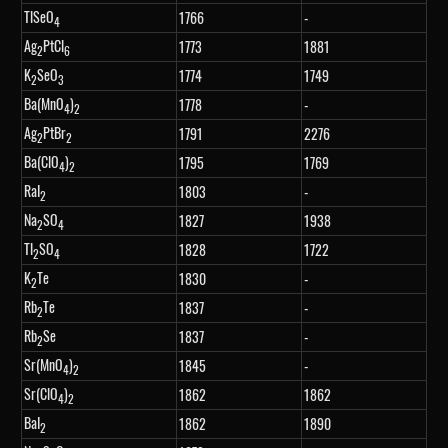
TlSeO
1766
-
4
Ag
PtCl
1773
1881
2
6
K
SeO
1774
1749
2
3
Ba(MnO
)
1778
-
4
2
Ag
PtBr
1791
2276
2
2
Ba(ClO
)
1795
1769
4
2
RaI
1803
-
2
Na
SO
1827
1938
2
4
Tl
SO
1828
1722
2
4
K
Te
1830
-
2
Rb
Te
1837
-
2
Rb
Se
1837
-
2
Sr(MnO
)
1845
-
4
2
Sr(ClO
)
1862
1862
4
2
BaI
1862
1890
2