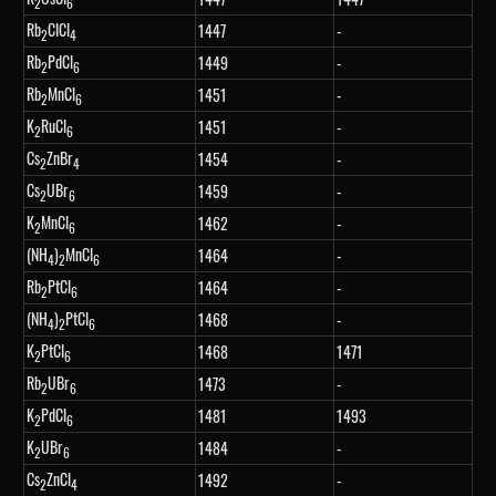
2
6
Rb
ClCl
1447
-
2
4
Rb
PdCl
1449
-
2
6
Rb
MnCl
1451
-
2
6
K
RuCl
1451
-
2
6
Cs
ZnBr
1454
-
2
4
Cs
UBr
1459
-
2
6
K
MnCl
1462
-
2
6
(NH
)
MnCl
1464
-
4
2
6
Rb
PtCl
1464
-
2
6
(NH
)
PtCl
1468
-
4
2
6
K
PtCl
1468
1471
2
6
Rb
UBr
1473
-
2
6
K
PdCl
1481
1493
2
6
K
UBr
1484
-
2
6
Cs
ZnCl
1492
-
2
4