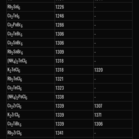
Rb
SnI
1226
-
2
6
Cs
TeI
1246
-
2
6
Cs
PoBr
1286
-
2
6
Cs
TeBr
1306
-
2
6
Cs
SnBr
1306
-
2
6
Rb
SnBr
1309
-
2
6
(NH
)
TeCl
1318
-
4
2
6
K
TeCl
1318
1320
2
6
Rb
TeCl
1321
-
2
6
Cs
TeCl
1323
-
2
6
(NH
)
PoCl
1338
-
4
2
6
Cs
ZrCl
1339
1307
2
6
K
ZrCl
1339
1371
2
6
Cs
TiBr
1339
1306
2
6
Rb
ZrCl
1341
-
2
6