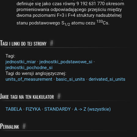
definiuje się jako czas równy 9 192 631 770 okresom
promieniowania odpowiadającego przejściu między
dwoma poziomami F=3 i F=4 struktury nadsubtelnej
133
stanu podstawowego S
atomu cezu
Cs.
1/2
Tagi i linki do tej strony
#
Tagi:
jednostki_miar
·
jednostki_podstawowe_si
·
jednostki_pochodne_si
Tagi do wersji anglojęzycznej:
units_of_measurement
·
basic_si_units
·
derivated_si_units
Jakie tagi ma ten kalkulator
#
TABELA
·
FIZYKA
·
STANDARDY
·
A -> Z (wszystkie)
Permalink
#