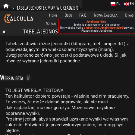
PL
EN
>
TABELA JEDNOSTEK MIAR W UKŁADZIE SI
Home
Blog
FAQ
Nowa Calculla
O nas
JavaScript failed !
Szukaj
Kategorie
A
So this is static version of this website.
This website works
a lot better in JavaScript enabled
browser.
TABELA JEDNOSTEK MIAR W UKŁADZIE SI
◀
Please enable JavaScript.
▶
Tabela zestawia różne jednostki (kilogram, metr, amper itd.) z
odpowiadającymi im wielkościami fizycznymi (miarą).
Uwzględniono zarówno jednostki podstawowe układu SI, jak
również wybrane jednostki pochodne.
Wersja beta
#
TO JEST WERSJA TESTOWA
Ten kalkulator dopiero powstaje - właśnie nad nim pracujemy.
To znaczy, że może działać poprawnie, ale nie musi.
Jak najbardziej możesz go użyć. Może nawet uzyskasz
poprawne wyniki.
Prosimy jednak, abyś sprawdził uzyskane wyniki we własnym
zakresie. Potwierdź je przed wykorzystaniem, bo mogą być
błędne.