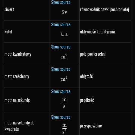
Show source
siwert
równoważnik dawki pochłoniętej
S
Sv
v
Show source
katal
aktywność katalityczna
ka
kat
t
Show source
metr kwadratowy
pole powierzchni
2
m
m^2
Show source
metr sześcienny
objętość
3
m
m^3
Show source
m
metr na sekundę
prędkość
\frac{m}{s}
s
Show source
metr na sekundę do
m
przyspieszenie
\frac{m}{s^2}
kwadratu
2
s