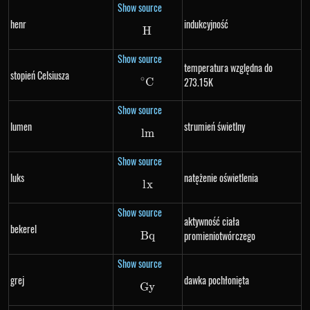
Show source
henr
indukcyjność
H
H
Show source
temperatura względna do
stopień Celsiusza
∘
273.15K
C
^{\circ}C
Show source
lumen
strumień świetlny
l
m
lm
Show source
luks
natężenie oświetlenia
l
x
lx
Show source
aktywność ciała
bekerel
promieniotwórczego
Bq
Bq
Show source
grej
dawka pochłonięta
G
Gy
y