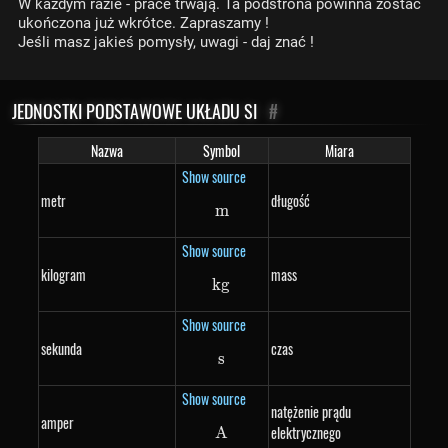
W każdym razie - prace trwają. Ta podstrona powinna zostać
ukończona już wkrótce. Zapraszamy !
Jeśli masz jakieś pomysły, uwagi - daj znać !
JEDNOSTKI PODSTAWOWE UKŁADU SI
#
Nazwa
Symbol
Miara
Show source
metr
długość
m
m
Show source
kilogram
mass
k
g
kg
Show source
sekunda
czas
s
s
Show source
natężenie prądu
amper
elektrycznego
A
A