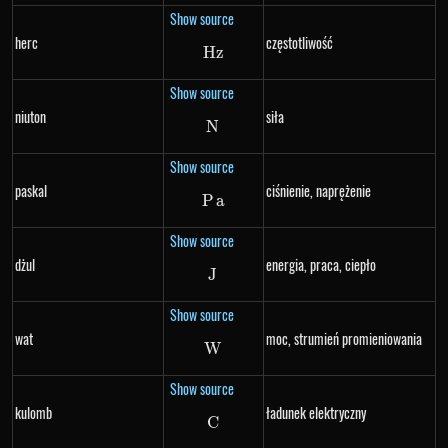
Show source
herc
częstotliwość
Hz
Hz
Show source
niuton
siła
N
N
Show source
paskal
ciśnienie, naprężenie
P
Pa
a
Show source
dżul
energia, praca, ciepło
J
J
Show source
wat
moc, strumień promieniowania
W
W
Show source
kulomb
ładunek elektryczny
C
C