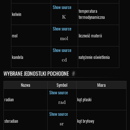
Show source
temperatura
kelwin
termodynamiczna
K
K
Show source
mol
liczność materii
m
o
mol
l
Show source
kandela
natężenie oświetlenia
c
d
cd
WYBRANE JEDNOSTLKI POCHODNE
#
Nazwa
Symbol
Miara
Show source
radian
kąt płaski
r
a
rad
d
Show source
steradian
kąt bryłowy
sr
sr