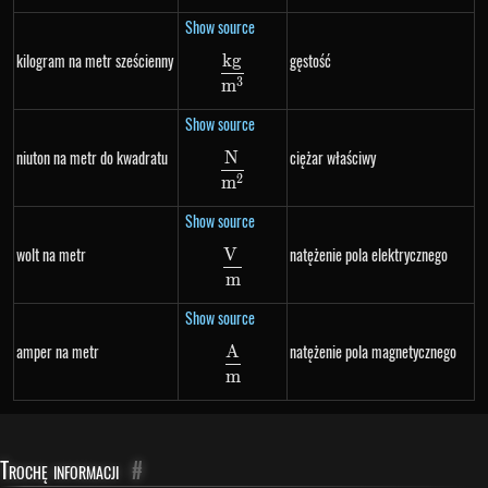
Show source
kilogram na metr sześcienny
gęstość
k
g
\frac{kg}{m^3}
3
m
Show source
niuton na metr do kwadratu
ciężar właściwy
N
\frac{N}{m^2}
2
m
Show source
wolt na metr
natężenie pola elektrycznego
V
\frac{V}{m}
m
Show source
amper na metr
natężenie pola magnetycznego
A
\frac{A}{m}
m
Trochę informacji
#