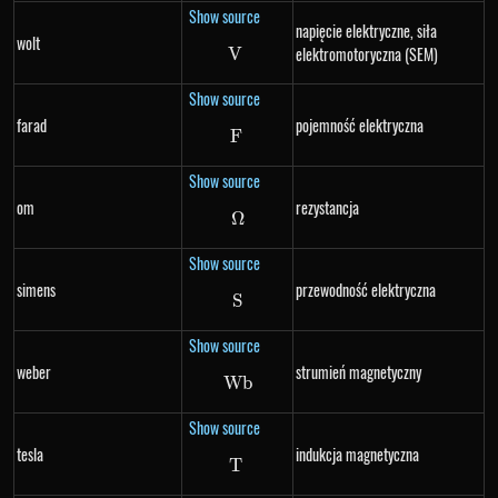
Show source
napięcie elektryczne, siła
wolt
elektromotoryczna (SEM)
V
V
Show source
farad
pojemność elektryczna
F
F
Show source
om
rezystancja
Ω
\Omega
Show source
simens
przewodność elektryczna
S
S
Show source
weber
strumień magnetyczny
Wb
Wb
Show source
tesla
indukcja magnetyczna
T
T