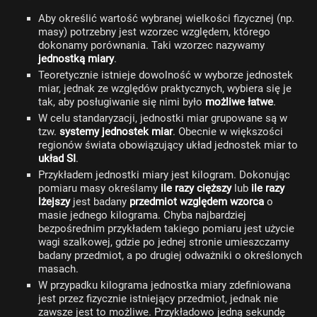
Aby określić wartość wybranej wielkości fizycznej (np.
masy) potrzebny jest wzorzec względem, którego
dokonamy porównania. Taki wzorzec nazywamy
jednostką miary
.
Teoretycznie istnieje dowolność w wyborze jednostek
miar, jednak ze względów praktycznych, wybiera się je
tak, aby posługiwanie się nimi było
możliwe łatwe
.
W celu standaryzacji, jednostki miar grupowane są w
tzw.
systemy jednostek miar
. Obecnie w większości
regionów świata obowiązujący układ jednostek miar to
układ SI
.
Przykładem jednostki miary jest kilogram. Dokonując
pomiaru masy określamy
ile razy cięższy
lub
ile razy
lżejszy
jest badany
przedmiot względem wzorca
o
masie jednego kilograma. Chyba najbardziej
bezpośrednim przykładem takiego pomiaru jest użycie
wagi szalkowej, gdzie po jednej stronie umieszczamy
badany przedmiot, a po drugiej odważniki o określonych
masach.
W przypadku kilograma jednostka miary zdefiniowana
jest przez fizycznie istniejący przedmiot, jednak nie
zawsze jest to możliwe. Przykładowo jedną sekundę