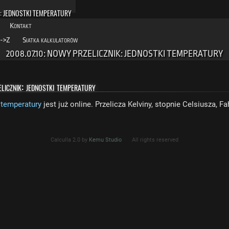
K: JEDNOSTKI TEMPERATURY
Kontakt
->Z
Siatka kalkulatorów
2008.07.10: NOWY PRZELICZNIK: JEDNOSTKI TEMPERATURY
cznik: jednostki temperatury
 temperatury
jest już online. Przelicza Kelviny, stopnie Celsiusza, Fa
Calculla 2.0 by
Kemu Studio
All rights reserved