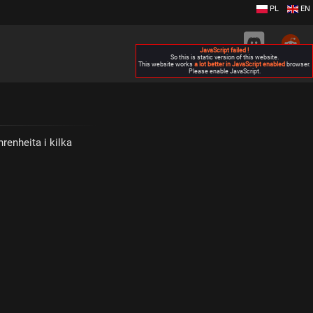
PL
EN
JavaScript failed !
So this is static version of this website.
This website works
a lot better in JavaScript enabled
browser.
Please enable JavaScript.
hrenheita i kilka