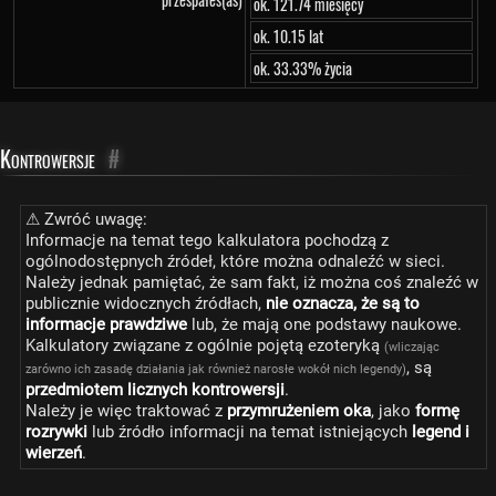
ok. 121.74 miesięcy
ok. 10.15 lat
ok. 33.33% życia
Kontrowersje
#
⚠ Zwróć uwagę:
Informacje na temat tego kalkulatora pochodzą z
ogólnodostępnych źródeł, które można odnaleźć w sieci.
Należy jednak pamiętać, że sam fakt, iż można coś znaleźć w
publicznie widocznych źródłach,
nie oznacza, że są to
informacje prawdziwe
lub, że mają one podstawy naukowe.
Kalkulatory związane z ogólnie pojętą ezoteryką
(wliczając
, są
zarówno ich zasadę działania jak również narosłe wokół nich legendy)
przedmiotem licznych kontrowersji
.
Należy je więc traktować z
przymrużeniem oka
, jako
formę
rozrywki
lub źródło informacji na temat istniejących
legend i
wierzeń
.