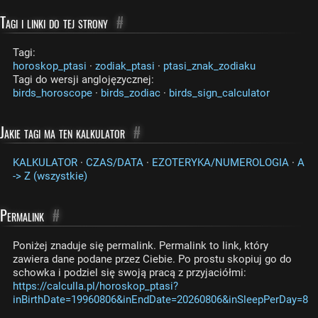
Tagi i linki do tej strony
#
Tagi:
horoskop_ptasi
·
zodiak_ptasi
·
ptasi_znak_zodiaku
Tagi do wersji anglojęzycznej:
birds_horoscope
·
birds_zodiac
·
birds_sign_calculator
Jakie tagi ma ten kalkulator
#
KALKULATOR
·
CZAS/DATA
·
EZOTERYKA/NUMEROLOGIA
·
A
-> Z (wszystkie)
Permalink
#
Poniżej znaduje się permalink. Permalink to link, który
zawiera dane podane przez Ciebie. Po prostu skopiuj go do
schowka i podziel się swoją pracą z przyjaciółmi:
https://calculla.pl/horoskop_ptasi?
inBirthDate=19960806&inEndDate=20260806&inSleepPerDay=8