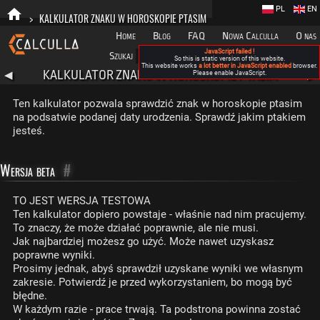
PL
EN
>
KALKULATOR ZNAKU W HOROSKOPIE PTASIM
Home
Blog
FAQ
Nowa Calculla
O nas
JavaScript failed !
Szukaj
Kategorie
A
So this is static version of this website.
This website works
a lot better in JavaScript enabled
browser.
KALKULATOR ZNAKU W HOROSKOPIE PTASIM
◀
Please enable JavaScript.
▶
Ten kalkulator pozwala sprawdzić znak w horoskopie ptasim
na podsatwie podanej daty urodzenia. Sprawdź jakim ptakiem
jesteś.
Wersja beta
#
TO JEST WERSJA TESTOWA
Ten kalkulator dopiero powstaje - właśnie nad nim pracujemy.
To znaczy, że może działać poprawnie, ale nie musi.
Jak najbardziej możesz go użyć. Może nawet uzyskasz
poprawne wyniki.
Prosimy jednak, abyś sprawdził uzyskane wyniki we własnym
zakresie. Potwierdź je przed wykorzystaniem, bo mogą być
błędne.
W każdym razie - prace trwają. Ta podstrona powinna zostać