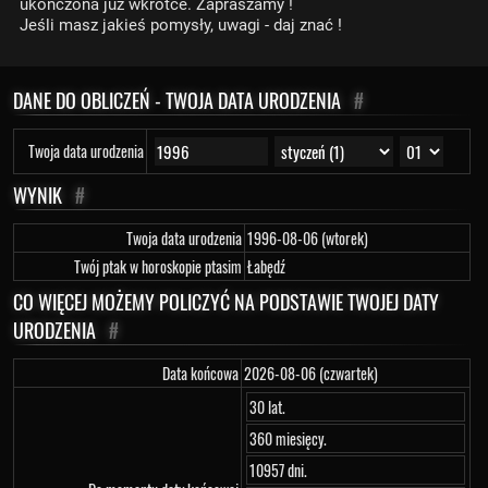
ukończona już wkrótce. Zapraszamy !
Jeśli masz jakieś pomysły, uwagi - daj znać !
DANE DO OBLICZEŃ - TWOJA DATA URODZENIA
#
Twoja data urodzenia
WYNIK
#
Twoja data urodzenia
1996-08-06 (wtorek)
Twój ptak w horoskopie ptasim
Łabędź
CO WIĘCEJ MOŻEMY POLICZYĆ NA PODSTAWIE TWOJEJ DATY
URODZENIA
#
Data końcowa
2026-08-06 (czwartek)
30 lat.
360 miesięcy.
10957 dni.