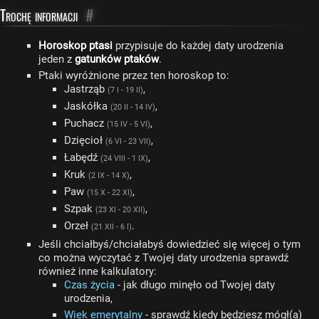
Trochę informacji
#
Horoskop ptasi
przypisuje do każdej daty urodzenia
jeden z
gatunków ptaków
.
Ptaki wyróżnione przez ten horoskop to:
Jastrząb
,
(7 I - 19 II)
Jaskółka
,
(20 II - 14 IV)
Puchacz
,
(15 IV - 5 VI)
Dzięcioł
,
(6 VI - 23 VII)
Łabędź
,
(24 VIII - 1 IX)
Kruk
,
(2 IX - 14 X)
Paw
,
(15 X - 22 XI)
Szpak
,
(23 XI - 20 XII)
Orzeł
.
(21 XII - 6 I)
Jeśli chciałbyś/chciałabyś dowiedzieć się więcej o tym
co można wyczytać z Twojej daty urodzenia sprawdź
również inne kalkulatory:
Czas życia
- jak długo minęło od Twojej daty
urodzenia,
Wiek emerytalny
- sprawdź kiedy będziesz mógł(a)