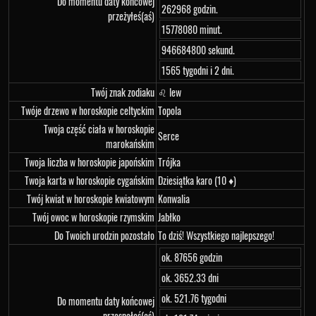
Do momentu daty końcowej
262968 godzin.
przeżyłeś(aś)
15778080 minut.
946684800 sekund.
1565 tygodni i 2 dni.
Twój znak zodiaku
♌ lew
Twóje drzewo w horoskopie celtyckim
Topola
Twoja część ciała w horoskopie
Serce
marokańskim
Twoja liczba w horoskopie japońskim
Trójka
Twoja karta w horoskopie cygańskim
Dziesiątka karo (10 ♦)
Twój kwiat w horoskopie kwiatowym
Konwalia
Twój owoc w horoskopie rzymskim
Jabłko
Do Twoich urodzin pozostało
To dziś! Wszystkiego najlepszego!
ok. 87656 godzin
ok. 3652.33 dni
ok. 521.76 tygodni
Do momentu daty końcowej
przespałeś(aś)