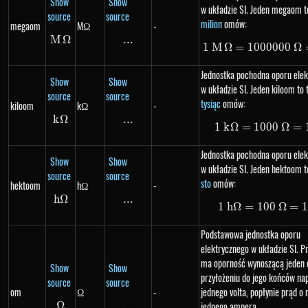
Show
Show
w układzie SI. Jeden megaom to
source
source
milion
omów:
megaom
MΩ
-
M
M\Omega
Ω
...
\text{...}
1
M
Ω
=
1000000
1\ M\
Ω
Jednostka pochodna oporu ele
Show
Show
w układzie SI. Jeden kiloom to 
source
source
tysiąc
omów:
kiloom
kΩ
-
k
Ω
k\Omega
...
\text{...}
1
k
Ω
=
1000
1\ k\
Ω
=
Jednostka pochodna oporu ele
Show
Show
w układzie SI. Jeden hektoom to
source
source
sto
omów:
hektoom
hΩ
-
h
Ω
h\Omega
...
\text{...}
1
h
Ω
=
100
1\ h\
Ω
=
1
Podstawowa jednostka oporu
elektrycznego w układzie SI. 
ma oporność wynoszącą jeden o
Show
Show
przyłożeniu do jego końców nap
source
source
om
Ω
-
jednego volta, popłynie prąd o 
Ω
\Omega
...
\text{...}
jednego ampera.