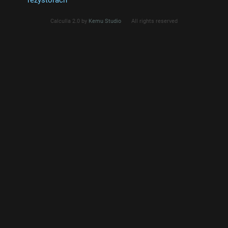
rezystorach
Calculla 2.0 by
Kemu Studio
All rights reserved