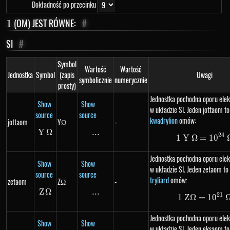
Dokładność po przecinku
1
(OM) JEST RÓWNE:
#
1
SI
#
Symbol
Wartość
Wartość
Jednostka
Symbol
(zapis
Uwagi
symbolicznie
numerycznie
prosty)
Jednostka pochodna oporu ele
Show
Show
w układzie SI. Jeden jottaom to
source
source
kwadrylion
omów:
jottaom
YΩ
-
Y
Y\Omega
Ω
...
\text{...}
24
1
Y
Ω
=
1\ Y\
1
0
Jednostka pochodna oporu ele
Show
Show
w układzie SI. Jeden zetaom to 
source
source
tryliard
omów:
zetaom
ZΩ
-
Z
Ω
Z\Omega
...
\text{...}
21
1
Z
Ω
=
1\ Z\
1
0
Jednostka pochodna oporu ele
Show
Show
w układzie SI. Jeden eksaom to 