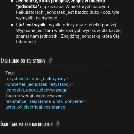
Jednostkę, która podajesz, znajdź w okienku
"jednostka"
i ją zaznacz. W niektórych naszych
kalkulatorach, jednostek jest bardzo dużo - cóż, tyle
wymyślili na świecie.
I już jest wynik
- wyniki odczytasz z tabelki poniżej.
Wypisane jest tam wiele różnych wyników, dla każdej
znanej nam jednostki. Znajdź tą jednostkę która Cię
interesuje.
Tagi i linki do tej strony
#
Tagi:
rezystancja
·
opor_elektryczny
·
konwerter_jednostek_rezystancji
·
jednostki_oporu_elektrycznego
Tagi do wersji anglojęzycznej:
resistance
·
resistance_units_converter
·
units_of_electrical_resistance
Jakie tagi ma ten kalkulator
#