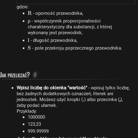
gdzie:
R
R
- oporność przewodnika,
\rho
ρ
- współczynnik proporcjonalności
charakterystyczny dla substancji, z której
wykonany jest przewodnik,
l
l
- długość przewodnika,
S
S
- pole przekroju poprzecznego przewodnika.
Jak przeliczać?
#
Wpisz liczbę do okienka "wartość"
- wpisuj tylko liczbę,
bez żadnych dodatkowych oznaczeń, literek ani
jednostek. Możesz użyć kropki (
.
) albo przecinka (
,
),
żeby podać ułamek.
Przykłady:
1000000
123,23
999.99999