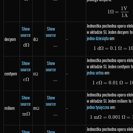
1
V
1 \Om
1Ω
=
1
A
Jednostka pochodna oporu ele
Show
Show
w układzie SI. Jeden decyom to 
source
source
jedna dziesiąta
om:
decyom
dΩ
-
d
Ω
d\Omega
...
\text{...}
1
d
Ω
=
0.1
Ω
1\ d\
=
1
Jednostka pochodna oporu ele
Show
Show
w układzie SI. Jeden centyom to
source
source
jedna setna
om:
centyom
cΩ
-
c
Ω
c\Omega
...
\text{...}
1
c
Ω
=
0.01
1\ c\
Ω
=
1
Jednostka pochodna oporu ele
Show
Show
w układzie SI. Jeden miliom to 
source
source
jedna tysięczna
om:
miliom
mΩ
-
m
m\Omega
Ω
...
\text{...}
1
m
Ω
=
0.001
1\ m\
Ω
=
Jednostka pochodna oporu ele
Show
Show