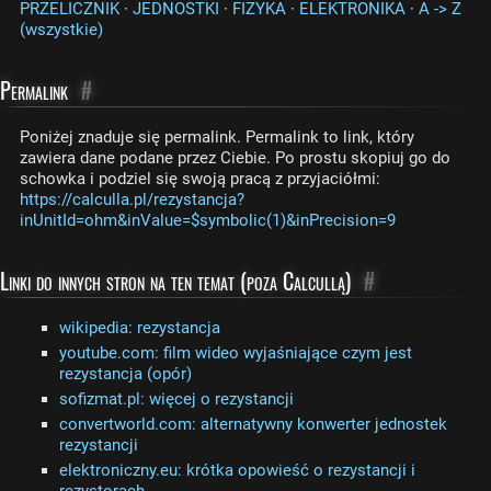
PRZELICZNIK
·
JEDNOSTKI
·
FIZYKA
·
ELEKTRONIKA
·
A -> Z
(wszystkie)
Permalink
#
Poniżej znaduje się permalink. Permalink to link, który
zawiera dane podane przez Ciebie. Po prostu skopiuj go do
schowka i podziel się swoją pracą z przyjaciółmi:
https://calculla.pl/rezystancja?
inUnitId=ohm&inValue=$symbolic(1)&inPrecision=9
Linki do innych stron na ten temat (poza Calcullą)
#
wikipedia: rezystancja
youtube.com: film wideo wyjaśniające czym jest
rezystancja (opór)
sofizmat.pl: więcej o rezystancji
convertworld.com: alternatywny konwerter jednostek
rezystancji
elektroniczny.eu: krótka opowieść o rezystancji i