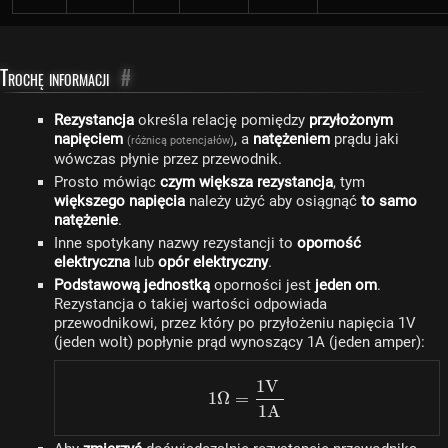
Trochę informacji
#
Rezystancja
określa relację pomiędzy
przyłożonym
napięciem
, a
natężeniem
prądu jaki
(różnicą potencjałów)
wówczas płynie przez przewodnik.
Prosto mówiąc
czym większa rezystancja
, tym
większego napięcia
należy użyć aby osiągnąć
to samo
natężenie
.
Inne spotykany nazwy rezystancji to
oporność
elektryczna
lub
opór elektryczny
.
Podstawową jednostką
oporności jest
jeden om
.
Rezystancja o takiej wartości odpowiada
przewodnikowi, przez który po przyłożeniu napięcia 1V
(jeden wolt) popłynie prąd wynoszący 1A (jeden amper):
1
V
1 \Omega = \dfrac{1V}
1Ω
=
1
A