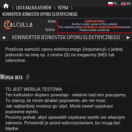
PL
EN
>
LISTA KALKULATORÓW
>
FIZYKA
>
KONWERTER JEDNOSTEK OPORU ELEKTRYCZNEGO
Home
Blog
FAQ
Nowa Calculla
O nas
JavaScript failed !
So this is static version of this website.
This website works
a lot better in JavaScript enabled
browser.
Szukaj
Kategorie
A
Please enable JavaScript.
KONWERTER JEDNOSTEK OPORU ELEKTRYCZNEGO
◀
▶
Przelicza wartość oporu elektrycznego (rezystancji) z jednej
jednostki na inną np. z omów (Ω) na megaomy (MΩ) lub
odwrotnie.
Wersja beta
#
TO JEST WERSJA TESTOWA
Ten kalkulator dopiero powstaje - właśnie nad nim pracujemy.
To znaczy, że może działać poprawnie, ale nie musi.
Jak najbardziej możesz go użyć. Może nawet uzyskasz
poprawne wyniki.
Prosimy jednak, abyś sprawdził uzyskane wyniki we własnym
zakresie. Potwierdź je przed wykorzystaniem, bo mogą być
błędne.