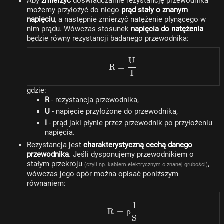
Aby
zmierzyć
doświadczalnie rezystancję przewodnika
możemy przyłożyć do niego
prąd stały o znanym
napięciu
, a następnie zmierzyć natężenie płynącego w
nim prądu. Wówczas stosunek
napięcia do natężenia
będzie równy rezystancji badanego przewodnika:
U
R = \dfrac{U}{I}
R
=
I
gdzie:
R
- rezystancja przewodnika,
U
- napięcie przyłożone do przewodnika,
I
- prąd jaki płynie przez przewodnik po przyłożeniu
napięcia.
Rezystancja jest
charakterystyczną cechą danego
przewodnika
. Jeśli dysponujemy przewodnikiem o
stałym przekroju
,
(czyli np. kablem elektrycznym o znanej grubości)
wówczas jego opór można opisać poniższym
równaniem:
l
R = \rho \dfrac{l}{S}
R
=
ρ
S