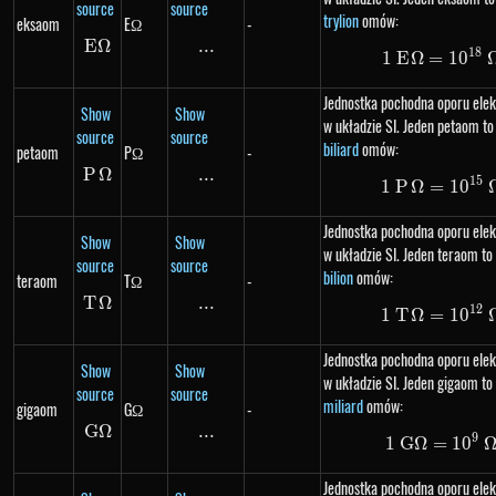
source
source
trylion
omów:
eksaom
EΩ
-
E
E\Omega
Ω
...
\text{...}
18
1
E
Ω
=
1\ E\
1
0
Jednostka pochodna oporu ele
Show
Show
w układzie SI. Jeden petaom to 
source
source
biliard
omów:
petaom
PΩ
-
P
P\Omega
Ω
...
\text{...}
15
1
P
Ω
=
1\ P\
1
0
Jednostka pochodna oporu ele
Show
Show
w układzie SI. Jeden teraom to 
source
source
bilion
omów:
teraom
TΩ
-
T
T\Omega
Ω
...
\text{...}
12
1
T
Ω
=
1\ T\
1
0
Jednostka pochodna oporu ele
Show
Show
w układzie SI. Jeden gigaom to 
source
source
miliard
omów:
gigaom
GΩ
-
G
G\Omega
Ω
...
\text{...}
9
1
G
Ω
=
1\ G\
1
0
Jednostka pochodna oporu ele