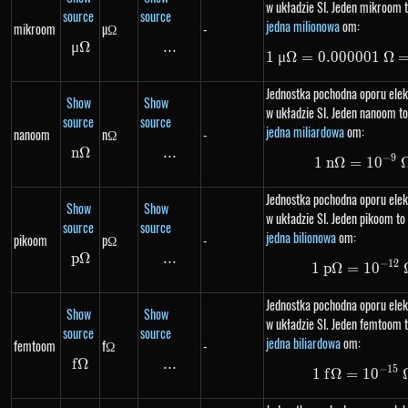
w układzie SI. Jeden mikroom t
source
source
jedna milionowa
om:
mikroom
µΩ
-
μ
Ω
\mu \Omega
...
\text{...}
1
μ
Ω
=
0.000001
1\ \m
Ω
Jednostka pochodna oporu ele
Show
Show
w układzie SI. Jeden nanoom to
source
source
jedna miliardowa
om:
nanoom
nΩ
-
n
Ω
n\Omega
...
\text{...}
−
9
1
n
Ω
=
1\ n\
1
0
Jednostka pochodna oporu ele
Show
Show
w układzie SI. Jeden pikoom to 
source
source
jedna bilionowa
om:
pikoom
pΩ
-
p
Ω
p\Omega
...
\text{...}
−
12
1
p
Ω
=
1\ p\
1
0
Jednostka pochodna oporu ele
Show
Show
w układzie SI. Jeden femtoom t
source
source
jedna biliardowa
om:
femtoom
fΩ
-
f
Ω
f\Omega
...
\text{...}
−
15
1
f
Ω
=
1
1\ f\
0