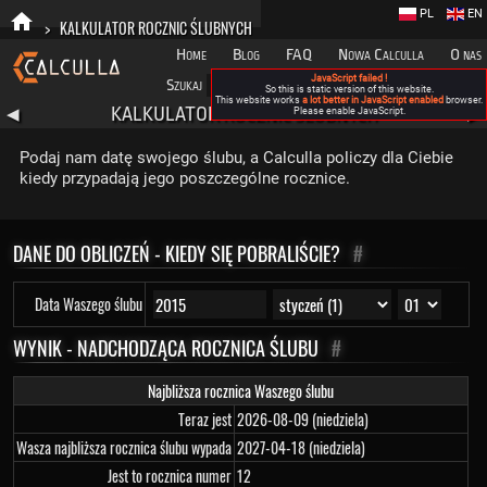
PL
EN
>
KALKULATOR ROCZNIC ŚLUBNYCH
Home
Blog
FAQ
Nowa Calculla
O nas
JavaScript failed !
Szukaj
Kategorie
A
So this is static version of this website.
This website works
a lot better in JavaScript enabled
browser.
KALKULATOR ROCZNIC ŚLUBNYCH
◀
Please enable JavaScript.
▶
Podaj nam datę swojego ślubu, a Calculla policzy dla Ciebie
kiedy przypadają jego poszczególne rocznice.
DANE DO OBLICZEŃ - KIEDY SIĘ POBRALIŚCIE?
#
Data Waszego ślubu
WYNIK - NADCHODZĄCA ROCZNICA ŚLUBU
#
Najbliższa rocznica Waszego ślubu
Teraz jest
2026-08-09 (niedziela)
Wasza najbliższa rocznica ślubu wypada
2027-04-18 (niedziela)
Jest to rocznica numer
12