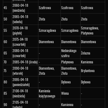
2060-04-18
45
Szafirowa
Szafirowa
Szafirowa
(niedziela)
2065-04-18
50
Złota
Złota
Złota
(sobota)
2070-04-18
Szmaragdowa,
55
Szmaragdowa
Szmaragdowa
(piątek)
Platynowa
2075-04-18
60
Diamentowa
Diamentowa
Diamentowa
(czwartek)
2080-04-18
Niebieskiego
65
-
Żelazna
(czwartek)
szafiru
70
2085-04-18 (środa)
-
Platynowa
Kamienna
2090-04-18
Diamentowa,
Diamentowa,
75
Brylantowa
(wtorek)
Złota
Złota
2095-04-18
80
-
Dębowa
Dębowa
(poniedziałek)
2100-04-18
Kamienia
85
Winna
-
(niedziela)
księżycowego
2105-04-18
90
-
Kamienna
-
(sobota)