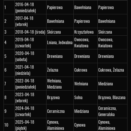
2016-04-18
1
Papierowa
Bawełniana
Papierowa
(poniedziałek)
2017-04-18
2
Bawełniana
Papierowa
Bawełniana
(wtorek)
3
2018-04-18 (środa)
Skórzana
Krzyształowa
Skórzana
2019-04-18
Owocowa,
Owocowa,
4
Lniana, Jedwabna
(czwartek)
Kwiatowa
Kwiatowa
2020-04-18
5
Drewniana
Drewniana
Drewniana
(sobota)
2021-04-18
6
Żelazna
Cukrowa
Cukrowa, Żelazna
(niedziela)
2022-04-18
Wełniana,
7
Wełniana
Miedziana
(poniedziałek)
Miedziana
2023-04-18
8
Brązowa
Solna
Brązowa, Blaszana
(wtorek)
2024-04-18
Ceramiczna,
9
Ceramiczna
Miedziana
(czwartek)
Generalska
2025-04-18
Cynowa,
Cynowa,
10
Cynowa
(piątek)
Aluminiowa
Aluminiowa