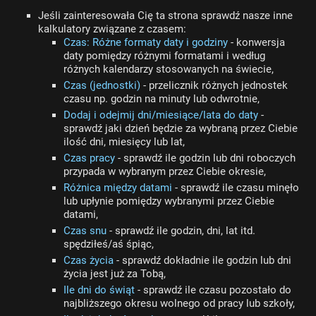
Jeśli zainteresowała Cię ta strona sprawdź nasze inne
kalkulatory związane z czasem:
Czas: Różne formaty daty i godziny
- konwersja
daty pomiędzy różnymi formatami i według
różnych kalendarzy stosowanych na świecie,
Czas (jednostki)
- przelicznik różnych jednostek
czasu np. godzin na minuty lub odwrotnie,
Dodaj i odejmij dni/miesiące/lata do daty
-
sprawdź jaki dzień będzie za wybraną przez Ciebie
ilość dni, miesięcy lub lat,
Czas pracy
- sprawdź ile godzin lub dni roboczych
przypada w wybranym przez Ciebie okresie,
Różnica między datami
- sprawdź ile czasu minęło
lub upłynie pomiędzy wybranymi przez Ciebie
datami,
Czas snu
- sprawdź ile godzin, dni, lat itd.
spędziłeś/aś śpiąc,
Czas życia
- sprawdź dokładnie ile godzin lub dni
życia jest już za Tobą,
Ile dni do świąt
- sprawdź ile czasu pozostało do
najbliższego okresu wolnego od pracy lub szkoły,