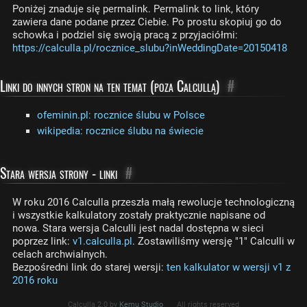
Poniżej znaduje się permalink. Permalink to link, który
zawiera dane podane przez Ciebie. Po prostu skopiuj go do
schowka i podziel się swoją pracą z przyjaciółmi:
https://calculla.pl/rocznice_slubu?inWeddingDate=20150418
Linki do innych stron na ten temat (poza Calcullą)
#
ofeminin.pl: rocznice ślubu w Polsce
wikipedia: rocznice ślubu na świecie
Stara wersja strony - linki
#
W roku 2016 Calculla przeszła małą rewolucje technologiczną
i wszystkie kalkulatory zostały praktycznie napisane od
nowa. Stara wersja Calculli jest nadal dostępna w sieci
poprzez link:
v1.calculla.pl
. Zostawiliśmy wersję "1" Calculli w
celach archwialnych.
Bezpośredni link do starej wersji:
ten kalkulator w wersji v1 z
2016 roku
Calculla 2.0 by
Kemu Studio
All rights reserved