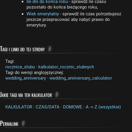
Ile dni do końca roku
- sprawdź ile czasu
pozostało do końca bieżącego roku,
Wiek emerytalny
- sprawdź ile czas potrzebujesz
jeszcze przepracować aby nabyć prawo do
emerytury.
Tagi i linki do tej strony
#
Tagi:
rocznice_slubu
·
kalkulator_rocznic_slubnych
Tagi do wersji anglojęzycznej:
wedding_anniversary
·
wedding_anniversary_calculator
Jakie tagi ma ten kalkulator
#
KALKULATOR
·
CZAS/DATA
·
DOMOWE
·
A -> Z (wszystkie)
Permalink
#