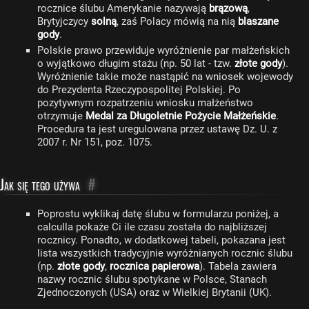
rocznice ślubu Amerykanie nazywają
brązową
,
Brytyjczycy
solną
, zaś Polacy mówią na nią
blaszane
gody
.
Polskie prawo przewiduje wyróżnienie par małżeńskich
o wyjątkowo długim stażu (np. 50 lat - tzw.
złote gody
).
Wyróżnienie takie może nastąpić na wniosek wojewody
do Prezydenta Rzeczypospolitej Polskiej. Po
pozytywnym rozpatrzeniu wniosku małżeństwo
otrzymuje
Medal za Długoletnie Pożycie Małżeńskie
.
Procedura ta jest uregulowana przez ustawę Dz. U. z
2007 r. Nr 151, poz. 1075.
Jak się tego używa
#
Poprostu wyklikaj datę ślubu w formularzu poniżej, a
calculla pokaże Ci ile czasu została do najbliższej
rocznicy. Ponadto, w dodatkowej tabeli, pokazana jest
lista wszystkich tradycyjnie wyróżnianych rocznic ślubu
(np.
złote gody
,
rocznica papierowa
). Tabela zawiera
nazwy rocznic ślubu spotykane w Polsce, Stanach
Zjednoczonych (USA) oraz w Wielkiej Brytanii (UK).