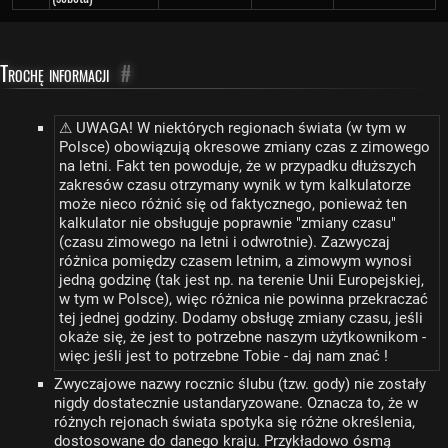
Trochę informacji
#
⚠ UWAGA! W niektórych regionach świata (w tym w
Polsce) obowiązują okresowe zmiany czas z zimowego
na letni. Fakt ten powoduje, że w przypadku dłuższych
zakresów czasu otrzymany wynik w tym kalkulatorze
może nieco różnić się od faktycznego, ponieważ ten
kalkulator nie obsługuje poprawnie "zmiany czasu"
(czasu zimowego na letni i odwrotnie). Zazwyczaj
różnica pomiędzy czasem letnim, a zimowym wynosi
jedną godzinę (tak jest np. na terenie Unii Europejskiej,
w tym w Polsce), więc różnica nie powinna przekraczać
tej jednej godziny. Dodamy obsługę zmiany czasu, jeśli
okaże się, że jest to potrzebne naszym użytkownikom -
więc jeśli jest to potrzebne Tobie - daj nam znać !
Zwyczajowe nazwy rocznic ślubu (tzw. gody) nie zostały
nigdy dostatecznie ustandaryzowane. Oznacza to, że w
różnych rejonach świata spotyka się różne określenia,
dostosowane do danego kraju. Przykładowo ósmą