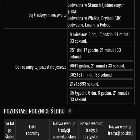
Jedwabna
w Stanach Zjednoczonych
(USA)
Jej tradycyjna nazywa to
Jedwabna
w Wielkiej Brytanii (UK)
Jedwabna, Lniana
w Polsce
8 miesięcy, 8 dni, 17 godzin, 21 minut i
33 sekund.
251 dni, 17 godzin, 21 minut i 33
sekund.
6041 godzin, 21 minut i 33 sekund.
Do rocznicy tej pozostało jeszcze
362481 minut i 33 sekund.
21748893 sekund.
35 tygodni, 6 dni, 8 godzin, 21 minut i
33 sekund.
POZOSTAŁE ROCZNICE ŚLUBU
#
Ile lat
Nazwa według
Nazwa według
Data
Nazwa według
po
tradycji
tradycji
rocznicy
tradycji polskiej
ślubie
amerykańskiej
brytyjskiej