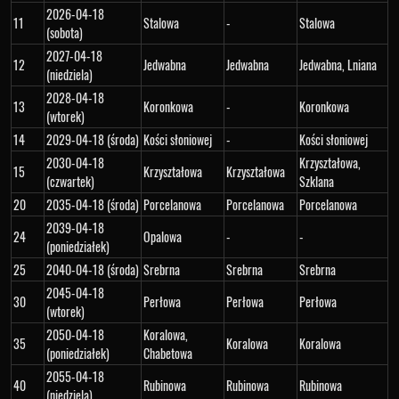
2026-04-18
11
Stalowa
-
Stalowa
(sobota)
2027-04-18
12
Jedwabna
Jedwabna
Jedwabna, Lniana
(niedziela)
2028-04-18
13
Koronkowa
-
Koronkowa
(wtorek)
14
2029-04-18 (środa)
Kości słoniowej
-
Kości słoniowej
2030-04-18
Krzyształowa,
15
Krzyształowa
Krzyształowa
(czwartek)
Szklana
20
2035-04-18 (środa)
Porcelanowa
Porcelanowa
Porcelanowa
2039-04-18
24
Opalowa
-
-
(poniedziałek)
25
2040-04-18 (środa)
Srebrna
Srebrna
Srebrna
2045-04-18
30
Perłowa
Perłowa
Perłowa
(wtorek)
2050-04-18
Koralowa,
35
Koralowa
Koralowa
(poniedziałek)
Chabetowa
2055-04-18
40
Rubinowa
Rubinowa
Rubinowa
(niedziela)