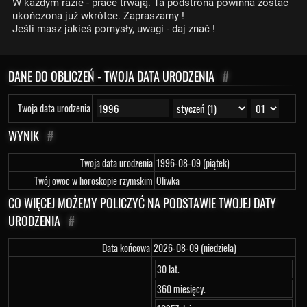
W każdym razie - prace trwają. Ta podstrona powinna zostać
ukończona już wkrótce. Zapraszamy !
Jeśli masz jakieś pomysły, uwagi - daj znać !
DANE DO OBLICZEŃ - TWOJA DATA URODZENIA
#
Twoja data urodzenia
WYNIK
#
Twoja data urodzenia
1996-08-09 (piątek)
Twój owoc w horoskopie rzymskim
Oliwka
CO WIĘCEJ MOŻEMY POLICZYĆ NA PODSTAWIE TWOJEJ DATY
URODZENIA
#
Data końcowa
2026-08-09 (niedziela)
30 lat.
360 miesięcy.