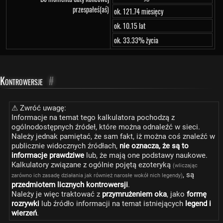
przespałeś(aś)
ok. 121.74 miesięcy
ok. 10.15 lat
ok. 33.33% życia
Kontrowersje
#
⚠ Zwróć uwagę:
Informacje na temat tego kalkulatora pochodzą z
ogólnodostępnych źródeł, które można odnaleźć w sieci.
Należy jednak pamiętać, że sam fakt, iż można coś znaleźć w
publicznie widocznych źródłach,
nie oznacza, że są to
informacje prawdziwe
lub, że mają one podstawy naukowe.
Kalkulatory związane z ogólnie pojętą ezoteryką
(wliczając
, są
zarówno ich zasadę działania jak również narosłe wokół nich legendy)
przedmiotem licznych kontrowersji
.
Należy je więc traktować z
przymrużeniem oka
, jako
formę
rozrywki
lub źródło informacji na temat istniejących
legend i
wierzeń
.