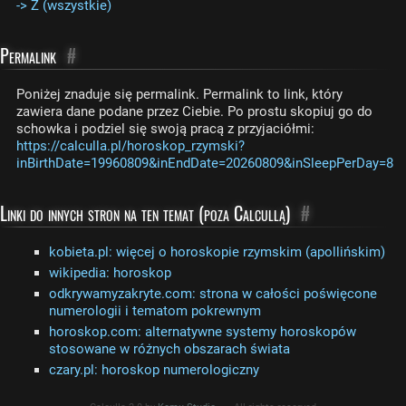
-> Z (wszystkie)
Permalink
#
Poniżej znaduje się permalink. Permalink to link, który
zawiera dane podane przez Ciebie. Po prostu skopiuj go do
schowka i podziel się swoją pracą z przyjaciółmi:
https://calculla.pl/horoskop_rzymski?
inBirthDate=19960809&inEndDate=20260809&inSleepPerDay=8
Linki do innych stron na ten temat (poza Calcullą)
#
kobieta.pl: więcej o horoskopie rzymskim (apollińskim)
wikipedia: horoskop
odkrywamyzakryte.com: strona w całości poświęcone
numerologii i tematom pokrewnym
horoskop.com: alternatywne systemy horoskopów
stosowane w różnych obszarach świata
czary.pl: horoskop numerologiczny