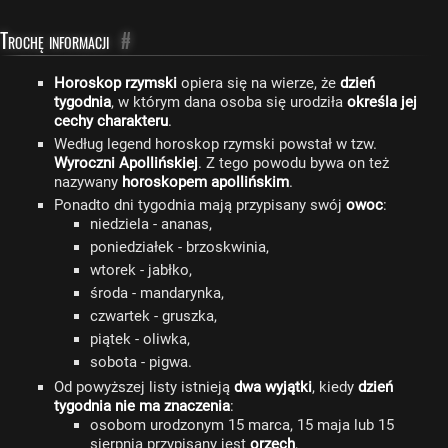
Trochę informacji
#
Horoskop rzymski
opiera się na wierze, że
dzień
tygodnia
, w którym dana osoba się urodziła
określa jej
cechy charakteru
.
Według legend horoskop rzymski powstał w tzw.
Wyroczni Apollińskiej
. Z tego powodu bywa on też
nazywany
horoskopem apollińskim
.
Ponadto dni tygodnia mają przypisany swój
owoc
:
niedziela - ananas,
poniedziałek - brzoskwinia,
wtorek - jabłko,
środa - mandarynka,
czwartek - gruszka,
piątek - oliwka,
sobota - pigwa.
Od powyższej listy istnieją
dwa wyjątki
, kiedy
dzień
tygodnia nie ma znaczenia
:
osobom urodzonym 15 marca, 15 maja lub 15
sierpnia przypisany jest
orzech
,