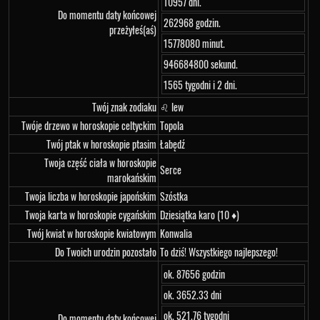
10957 dni.
Do momentu daty końcowej
262968 godzin.
przeżyłeś(aś)
15778080 minut.
946684800 sekund.
1565 tygodni i 2 dni.
Twój znak zodiaku
♌ lew
Twóje drzewo w horoskopie celtyckim
Topola
Twój ptak w horoskopie ptasim
Łabędź
Twoja część ciała w horoskopie
Serce
marokańskim
Twoja liczba w horoskopie japońskim
Szóstka
Twoja karta w horoskopie cygańskim
Dziesiątka karo (10 ♦)
Twój kwiat w horoskopie kwiatowym
Konwalia
Do Twoich urodzin pozostało
To dziś! Wszystkiego najlepszego!
ok. 87656 godzin
ok. 3652.33 dni
ok. 521.76 tygodni
Do momentu daty końcowej