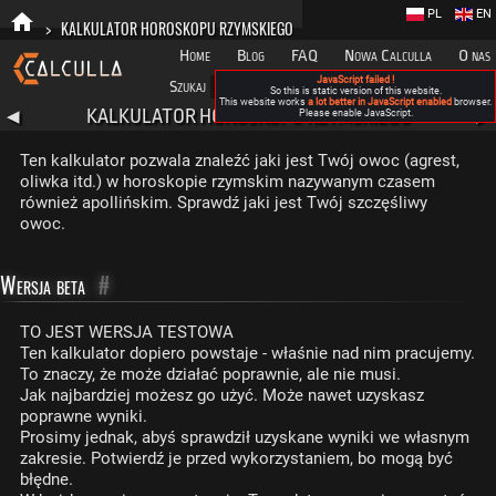
PL
EN
>
KALKULATOR HOROSKOPU RZYMSKIEGO
Home
Blog
FAQ
Nowa Calculla
O nas
JavaScript failed !
Szukaj
Kategorie
A
So this is static version of this website.
This website works
a lot better in JavaScript enabled
browser.
KALKULATOR HOROSKOPU RZYMSKIEGO
◀
Please enable JavaScript.
▶
Ten kalkulator pozwala znaleźć jaki jest Twój owoc (agrest,
oliwka itd.) w horoskopie rzymskim nazywanym czasem
również apollińskim. Sprawdź jaki jest Twój szczęśliwy
owoc.
Wersja beta
#
TO JEST WERSJA TESTOWA
Ten kalkulator dopiero powstaje - właśnie nad nim pracujemy.
To znaczy, że może działać poprawnie, ale nie musi.
Jak najbardziej możesz go użyć. Może nawet uzyskasz
poprawne wyniki.
Prosimy jednak, abyś sprawdził uzyskane wyniki we własnym
zakresie. Potwierdź je przed wykorzystaniem, bo mogą być
błędne.