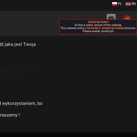
PL
EN
JavaScript failed !
So this is static version of this website.
This website works
a lot better in JavaScript enabled
browser.
Please enable JavaScript.
▶
ź jaka jest Twoja
d wykorzystaniem, bo
praszamy !