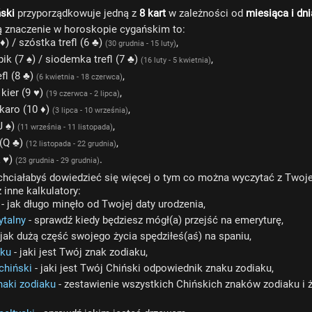
ski
przyporządkowuje jedną z
8 kart
w zależności od
miesiąca i dn
ją znaczenie w horoskopie cygańskim to:
♦) / szóstka trefl (6 ♣)
,
(30 grudnia - 15 luty)
ik (7 ♠) / siodemka trefl (7 ♣)
,
(16 luty - 5 kwietnia)
fl (8 ♣)
,
(6 kwietnia - 18 czerwca)
kier (9 ♥)
,
(19 czerwca - 2 lipca)
 karo (10 ♦)
,
(3 lipca - 10 września)
J ♠)
,
(11 września - 11 listopada)
 (Q ♣)
,
(12 listopada - 22 grudnia)
K ♥)
.
(23 grudnia - 29 grudnia)
/chciałabyś dowiedzieć się więcej o tym co można wyczytać z Twoje
 inne kalkulatory:
- jak długo minęło od Twojej daty urodzenia,
ytalny
- sprawdź kiedy będziesz mógł(a) przejść na emeryturę,
 jak dużą część swojego życia spędziłeś(aś) na spaniu,
aku
- jaki jest Twój znak zodiaku,
chiński
- jaki jest Twój Chiński odpowiednik znaku zodiaku,
naki zodiaku
- zestawienie wszystkich Chińskich znaków zodiaku i 