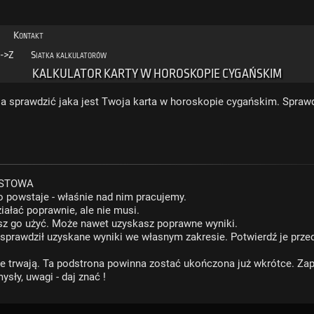
Kontakt
->Z
Siatka kalkulatorów
KALKULATOR KARTY W HOROSKOPIE CYGAŃSKIM
la sprawdzić jaka jest Twoja karta w horoskopie cygańskim. Sprawd
ESTOWA
o powstaje - właśnie nad nim pracujemy.
iałać poprawnie, ale nie musi.
sz go użyć. Może nawet uzyskasz poprawne wyniki.
 sprawdził uzyskane wyniki we własnym zakresie. Potwierdź je prze
ce trwają. Ta podstrona powinna zostać ukończona już wkrótce. Za
sły, uwagi - daj znać !