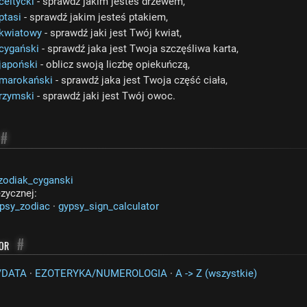
eltycki
- sprawdź jakim jesteś drzewem,
ptasi
- sprawdź jakim jesteś ptakiem,
kwiatowy
- sprawdź jaki jest Twój kwiat,
cygański
- sprawdź jaka jest Twoja szczęśliwa karta,
japoński
- oblicz swoją liczbę opiekuńczą,
marokański
- sprawdź jaka jest Twoja część ciała,
rzymski
- sprawdź jaki jest Twój owoc.
#
zodiak_cyganski
ęzycznej:
psy_zodiac
·
gypsy_sign_calculator
tor
#
/DATA
·
EZOTERYKA/NUMEROLOGIA
·
A -> Z (wszystkie)