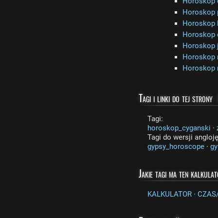
Horoskop c
Horoskop 
Horoskop 
Horoskop 
Horoskop 
Horoskop 
Horoskop 
Tagi i linki do tej strony
Tagi:
horoskop_cyganski
·
Tagi do wersji angloj
gypsy_horoscope
·
gy
Jakie tagi ma ten kalkula
KALKULATOR
·
CZAS