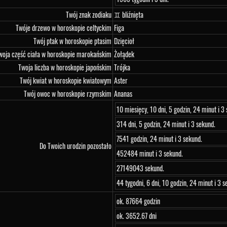
Twój znak zodiaku
♊ bliźnięta
Twóje drzewo w horoskopie celtyckim
Figa
Twój ptak w horoskopie ptasim
Dzięcioł
woja część ciała w horoskopie marokańskim
Żołądek
Twoja liczba w horoskopie japońskim
Trójka
Twój kwiat w horoskopie kwiatowym
Aster
Twój owoc w horoskopie rzymskim
Ananas
10 miesięcy, 10 dni, 5 godzin, 24 minut i 3
314 dni, 5 godzin, 24 minut i 3 sekund.
7541 godzin, 24 minut i 3 sekund.
Do Twoich urodzin pozostało
452484 minut i 3 sekund.
27149043 sekund.
44 tygodni, 6 dni, 10 godzin, 24 minut i 3 s
ok. 87664 godzin
ok. 3652.67 dni