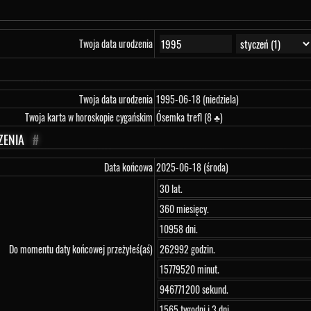
Twoja data urodzenia
Twoja data urodzenia
1995-06-18 (niedziela)
Twoja karta w horoskopie cygańskim
Ósemka trefl (8 ♣)
ZENIA
#
Data końcowa
2025-06-18 (środa)
30 lat.
360 miesięcy.
10958 dni.
Do momentu daty końcowej przeżyłeś(aś)
262992 godzin.
15779520 minut.
946771200 sekund.
1565 tygodni i 3 dni.