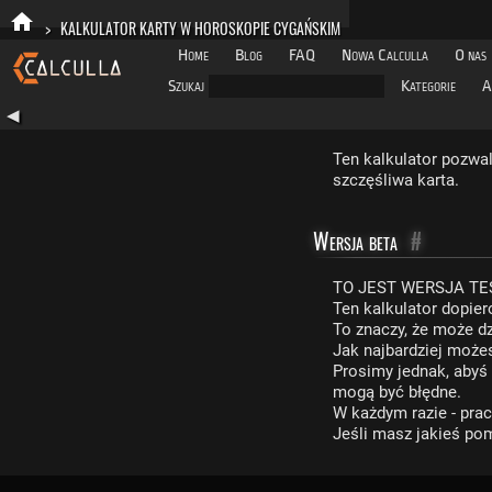
>
KALKULATOR KARTY W HOROSKOPIE CYGAŃSKIM
Home
Blog
FAQ
Nowa Calculla
O nas
Szukaj
Kategorie
A
◀
Ten kalkulator pozwa
szczęśliwa karta.
Wersja beta
#
TO JEST WERSJA T
Ten kalkulator dopier
To znaczy, że może dz
Jak najbardziej może
Prosimy jednak, abyś
mogą być błędne.
W każdym razie - pra
Jeśli masz jakieś pomy