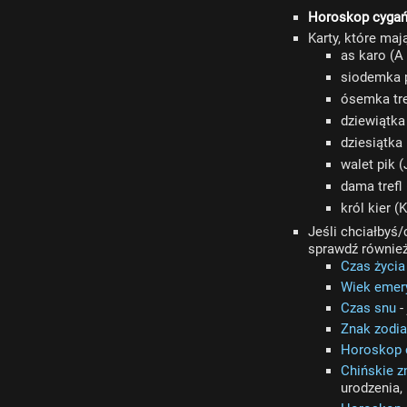
Horoskop cygań
Karty, które ma
as karo (A 
siodemka p
ósemka tre
dziewiątka 
dziesiątka
walet pik (
dama trefl
król kier (
Jeśli chciałbyś
sprawdź również
Czas życia
Wiek emer
Czas snu
-
Znak zodi
Horoskop 
Chińskie z
urodzenia,