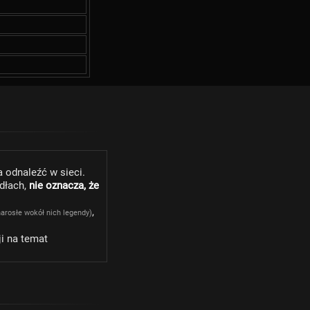
 odnaleźć w sieci.
ódłach,
nie oznacza, że
,
narosłe wokół nich legendy)
ji na temat