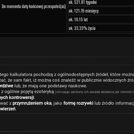
ok. 521.81 tygodni
Do momentu daty końcowej przespałeś(aś)
ok. 121.76 miesięcy
ok. 10.15 lat
ok. 33.33% życia
tego kalkulatora pochodzą z ogólnodostępnych źródeł, które można
ać, że sam fakt, iż można coś znaleźć w publicznie widocznych źr
awdziwe
lub, że mają one podstawy naukowe.
 z ogólnie pojętą ezoteryką
(wliczając zarówno ich zasadę działania jak również 
nych kontrowersji
.
ować z
przymrużeniem oka
, jako
formę rozrywki
lub źródło informac
 wierzeń
.