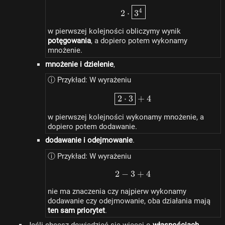
2 \cdot \boxed{3^4}
4
2
⋅
3
w pierwszej kolejności obliczymy wynik
potęgowania
, a dopiero potem wykonamy
mnożenie.
mnożenie i dzielenie
,
ⓘ Przykład: W wyrażeniu
\boxed{2 \cdot 3} + 4
2
⋅
3
+
4
w pierwszej kolejności wykonamy mnożenie, a
dopiero potem dodawanie.
dodawanie i odejmowanie
.
ⓘ Przykład: W wyrażeniu
2
−
3
2 - 3 + 4
+
4
nie ma znaczenia czy najpierw wykonamy
dodawanie czy odejmowanie, oba działania mają
ten sam priorytet
.