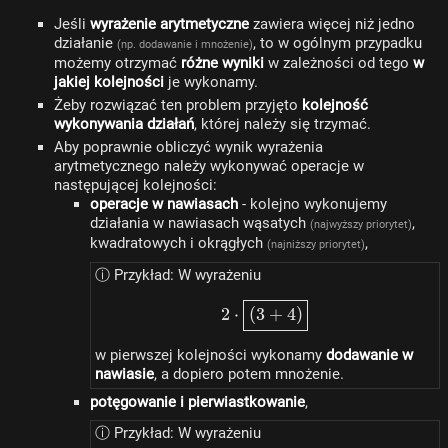
Jeśli
wyrażenie arytmetyczne
zawiera więcej niż jedno
działanie
, to w ogólnym przypadku
(np. dodawanie i mnożenie)
możemy otrzymać
różne wyniki
w zależności od tego
w
jakiej kolejności
je wykonamy.
Żeby rozwiązać ten problem przyjęto
kolejność
wykonywania działań
, której należy się trzymać.
Aby poprawnie obliczyć wynik wyrażenia
arytmetycznego należy wykonywać operacje w
następującej kolejności:
operacje w nawiasach
- kolejno wykonujemy
działania w nawiasach wąsatych
,
(najwyższy priorytet)
kwadratowych i okrągłych
,
(najniższy priorytet)
ⓘ Przykład: W wyrażeniu
2 \cdot \boxed{\left(3
2
⋅
(
3
+
4
)
w pierwszej kolejności wykonamy
dodawanie w
nawiasie
, a dopiero potem mnożenie.
potęgowanie i pierwiastkowanie
,
ⓘ Przykład: W wyrażeniu