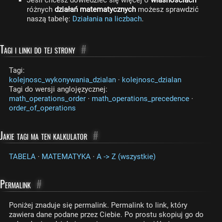
Jeśli chcesz dowiedzieć się więcej o
własnościach
różnych
działań matematycznych
możesz sprawdzić
naszą tabelę:
Działania na liczbach
.
Tagi i linki do tej strony
#
Tagi:
kolejnosc_wykonywania_dzialan
·
kolejnosc_dzialan
Tagi do wersji anglojęzycznej:
math_operations_order
·
math_operations_precedence
·
order_of_operations
Jakie tagi ma ten kalkulator
#
TABELA
·
MATEMATYKA
·
A -> Z (wszystkie)
Permalink
#
Poniżej znaduje się permalink. Permalink to link, który
zawiera dane podane przez Ciebie. Po prostu skopiuj go do