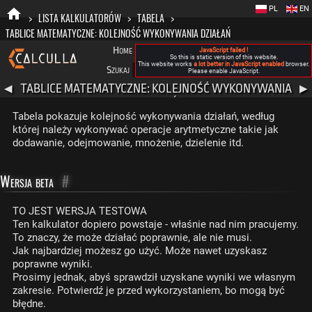
PL
EN
>
LISTA KALKULATORÓW
>
TABELA
>
TABLICE MATEMATYCZNE: KOLEJNOŚĆ WYKONYWANIA DZIAŁAŃ
Home
Blog
FAQ
Nowa Calculla
O nas
JavaScript failed !
So this is static version of this website.
This website works
a lot better in JavaScript enabled
browser.
Szukaj
Kategorie
A
Please enable JavaScript.
TABLICE MATEMATYCZNE: KOLEJNOŚĆ WYKONYWANIA
◀
▶
DZIAŁAŃ
Tabela pokazuje kolejność wykonywania działań, według
której należy wykonywać operacje arytmetyczne takie jak
dodawanie, odejmowanie, mnożenie, dzielenie itd.
Wersja beta
#
TO JEST WERSJA TESTOWA
Ten kalkulator dopiero powstaje - właśnie nad nim pracujemy.
To znaczy, że może działać poprawnie, ale nie musi.
Jak najbardziej możesz go użyć. Może nawet uzyskasz
poprawne wyniki.
Prosimy jednak, abyś sprawdził uzyskane wyniki we własnym
zakresie. Potwierdź je przed wykorzystaniem, bo mogą być
błędne.