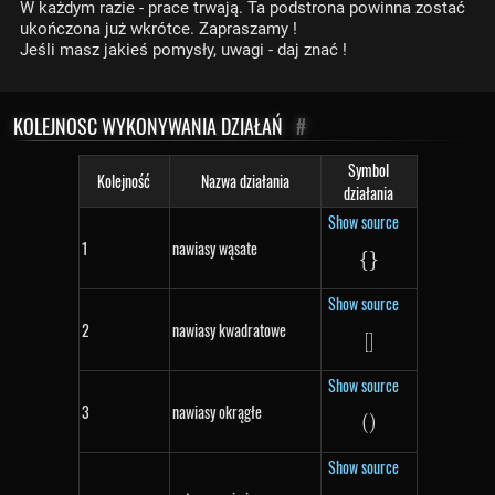
W każdym razie - prace trwają. Ta podstrona powinna zostać
ukończona już wkrótce. Zapraszamy !
Jeśli masz jakieś pomysły, uwagi - daj znać !
KOLEJNOSC WYKONYWANIA DZIAŁAŃ
#
Symbol
Kolejność
Nazwa działania
działania
Show source
1
nawiasy wąsate
{
\{\}
}
Show source
2
nawiasy kwadratowe
[
[]
]
Show source
3
nawiasy okrągłe
(
()
)
Show source