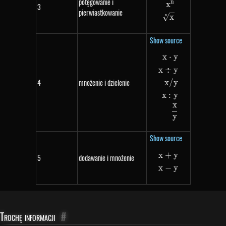
potęgowanie i
n
x
\begin{aligned
3
pierwiastkowanie
x
n
Show source
x
⋅
y
\begin{aligned
x
÷
y
4
mnożenie i dzielenie
x
/
y
x
:
y
x
y
Show source
x
+
y
\begin{aligned
5
dodawanie i mnożenie
x
−
y
Trochę informacji
#