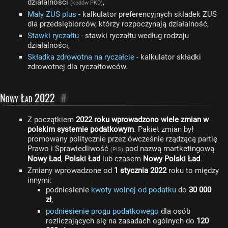
działalności
,
(kodów PKD)
Mały ZUS plus
- kalkulator preferencyjnych składek ZUS
dla przedsiębiorców, którzy rozpoczynają działalność,
Stawki ryczałtu
- stawki ryczałtu według rodzaju
działalności,
Składka zdrowotna na ryczałcie
- kalkulator składki
zdrowotnej dla ryczałtowców.
Nowy Ład 2022
#
Z początkiem
2022 roku wprowadzono wiele zmian w
polskim systemie podatkowym
. Pakiet zmian był
promowany politycznie przez ówcześnie rządzącą partię
Prawo i Sprawiedliwość
pod nazwą martketingową
(PiS)
Nowy Ład
,
Polski Ład
lub czasem
Nowy Polski Ład
.
Zmiany wprowadzone od
1 stycznia 2022
roku to między
innymi:
podniesienie
kwoty wolnej od podatku
do
30 000
zł
,
podniesienie progu podatkowego
dla osób
rozliczających się na zasadach ogólnych do
120