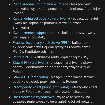
Płaca średnia i minimalna w Polsce
- bieżące oraz
archiwalne wysokości pensji minimalnej oraz średniej w
Polsce,
Kwota wolna od podatku (archiwum)
- zobacz do jakiej
kwoty nie zapłacisz podatku, stawki bieżące i
archiwalne,
Kwota zmniejszająca podatek
- kalkulator tzw. kwoty
obniżającej podatek,
Pracownicze plany kapitałowe (PPK)
- kalkulator
składek oraz przyszłej emerytury z Pracowniczych
Planów Kapitałowych
,
(PPK)
Renta z ZUS
- kalkulator renty wypłacanej z ZUS,
Stawki PIT (archiwum)
- bieżące i archiwalne stawki
podatku dochodowego od osób fizycznych
w
(PIT)
Polsce,
Stawki CIT (archiwum)
- bieżące i archiwalne stawki
podatku od osób prawnych
w Polsce,
(CIT)
Rzeczywisty koszt pracy (archiwum)
- efektywny koszt
pracy w Polsce, wartości historyczne i bieżące,
Ubezpieczenie wypadkowe
- wysokość składki na
ubezpieczenie wypadkowe w zależności od rodzaju