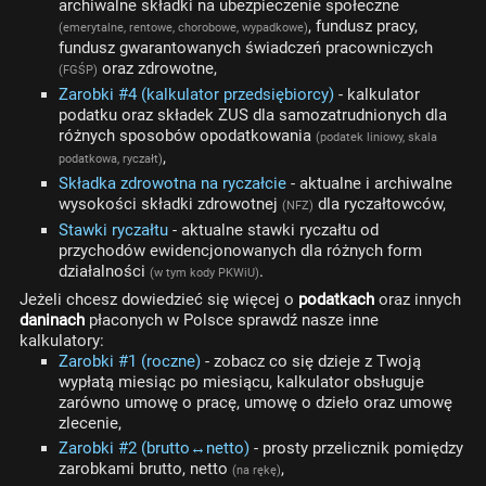
archiwalne składki na ubezpieczenie społeczne
, fundusz pracy,
(emerytalne, rentowe, chorobowe, wypadkowe)
fundusz gwarantowanych świadczeń pracowniczych
oraz zdrowotne,
(FGŚP)
Zarobki #4 (kalkulator przedsiębiorcy)
- kalkulator
podatku oraz składek ZUS dla samozatrudnionych dla
różnych sposobów opodatkowania
(podatek liniowy, skala
,
podatkowa, ryczałt)
Składka zdrowotna na ryczałcie
- aktualne i archiwalne
wysokości składki zdrowotnej
dla ryczałtowców,
(NFZ)
Stawki ryczałtu
- aktualne stawki ryczałtu od
przychodów ewidencjonowanych dla różnych form
działalności
.
(w tym kody PKWiU)
Jeżeli chcesz dowiedzieć się więcej o
podatkach
oraz innych
daninach
płaconych w Polsce sprawdź nasze inne
kalkulatory:
Zarobki #1 (roczne)
- zobacz co się dzieje z Twoją
wypłatą miesiąc po miesiącu, kalkulator obsługuje
zarówno umowę o pracę, umowę o dzieło oraz umowę
zlecenie,
Zarobki #2 (brutto↔netto)
- prosty przelicznik pomiędzy
zarobkami brutto, netto
,
(na rękę)