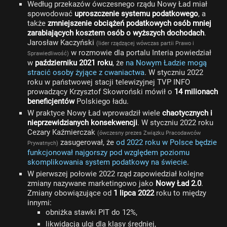
Według przekazów ówczesnego rządu Nowy Ład miał
spowodować
uproszczenie systemu podatkowego
, a
także
zmniejszenie obciążeń podatkowych osób mniej
zarabiających kosztem osób o wyższych dochodach
.
Jarosław Kaczyński
(lider rządzącej wówczas partii Prawo i
w rozmowie dla portalu Interia powiedział
Sprawiedliwość)
w
październiku 2021 roku
, że
na Nowym Ładzie mogą
stracić osoby żyjące z cwaniactwa
. W styczniu 2022
roku w państwowej stacji telewizyjnej TVP INFO
prowadzący Krzysztof Skowroński mówił o
14 milionach
beneficjentów
Polskiego ładu.
W praktyce Nowy Ład wprowadził wiele
chaotycznych i
nieprzewidzianych konsekwencji
. W styczniu 2022 roku
Cezary Kaźmierczak
(ówczesny prezes Związku Pracodawców
zasugerował, że
od 2022 roku w Polsce będzie
Prywatnych)
funkcjonował najgorszy pod względem poziomu
skomplikowania system podatkowy na świecie
.
W pierwszej połowie 2022 rząd zapowiedział kolejne
zmiany nazywane marketingowo jako
Nowy Ład 2.0
.
Zmiany obowiązujące od
1 lipca 2022
roku to między
innymi:
obniżka stawki PIT do 12%,
likwidacja ulgi dla klasy średniej,