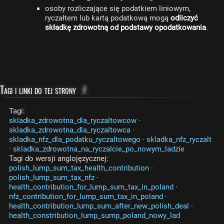
osoby rozliczające się podatkiem liniowym,
ryczałtem lub kartą podatkową mogą
odliczyć
składkę zdrowotną od podstawy opodatkowania
.
Tagi i linki do tej strony
#
Tagi:
skladka_zdrowotna_dla_ryczaltowcow
·
skladka_zdrowotna_dla_ryczaltowca
·
skladka_nfz_dla_podatku_ryczaltowego
·
skladka_nfz_ryczalt
·
skladka_zdrowotna_na_ryczalcie_po_nowym_ladzie
Tagi do wersji anglojęzycznej:
polish_lump_sum_tax_health_contribution
·
polish_lump_sum_tax_nfz
·
health_contribution_for_lump_sum_tax_in_poland
·
nfz_contribution_for_lump_sum_tax_in_poland
·
health_contribution_lump_sum_after_new_polish_deal
·
health_constribution_lump_sump_poland_nowy_lad