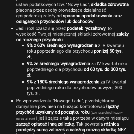
ustaw podatkowych tzw. "Nowy Ład",
składka zdrowotna
płacona przez osoby prowadzące działalność
gospodarczą zależy od
sposobu opodatkowania
oraz
osiąganych przychodów lub dochodów
.
Jeśli rozliczasz się przez
podatek ryczałtowy
, to
wysokość Twojej miesięcznej składki zdrowotnej
zależy
od rocznego przychodu
:
9% z 60% średniego wynagrodzenia
z IV kwartału
roku poprzedniego dla przychodu
poniżej 60 tys.
zł.
,
9% ze średniego wynagrodzenia
za IV kwartał roku
poprzedniego dla przychodu
od 60 tys. do 300 tys.
zł
,
9% z 180% średniego wynagrodzenia
za IV kwartał
poprzedniego roku dla przychodów powyżej 300
tys. zł.
Po wprowadzeniu "Nowego Ładu", przedsiębiorca
domyślnie powinien na bieżąco kontrolować
łączny
przychód uzyskany od początku roku
(tzw. przychód liczony
i jeśli zajdzie taka potrzeba w danym miesiącu
narastająco)
zacząć opłacać inną zaliczkę
. Tak powstała
różnica
pomiędzy sumą zaliczek a należną roczną składką NFZ