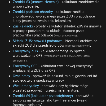
Zarobki #3 (umowa zlecenie)
- kalkulator zarobków dla
umowy zlecenie,
Zarobki podczas choroby
- kalkulator zasiłku
chorobowego wypłacanego przez ZUS i pracodawcę
kiedy jesteś na zwolnieniu lekarskim,
Zus - składki
- prosty kalkulator składek ZUS na umowie
o pracę z podziałem na składki płacone przez
pracownika i pracodawcę
,
(koszt pracodawcy)
Składki ZUS: stawki i podstawa
- bieżące i archiwalne
składki ZUS dla przedsiębiorców
,
(samozatrudnionych)
Emerytalny ZUS
- kalkulator emerytury sprzed
wprowadzenia OFE
(wypłacana w całości z ZUS, tzw. "stara
,
emerytura")
Emerytalny OFE
- kalkulator tzw. "nowej emerytury",
wypłacanej z ZUS oraz OFE,
Czas pracy
- sprawdź ile sekund, minut, godzin, dni itd.
swojego życia spędzasz w pracy,
Wiek emerytalny
- sprawdź kiedy będziesz mógł
przestać pracować i przejść na emeryturę,
Zarobki #4 (kalkulator przedsiębiorcy)
- sprawdź ile
zarobisz na fakturze jako tzw. freelancer [waek]
(samozatrudniony),