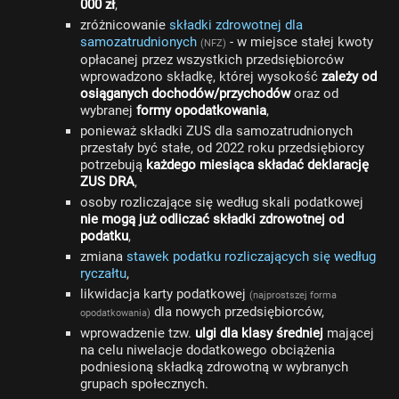
000 zł
,
zróżnicowanie
składki zdrowotnej dla
samozatrudnionych
- w miejsce stałej kwoty
(NFZ)
opłacanej przez wszystkich przedsiębiorców
wprowadzono składkę, której wysokość
zależy od
osiąganych dochodów/przychodów
oraz od
wybranej
formy opodatkowania
,
ponieważ składki ZUS dla samozatrudnionych
przestały być stałe, od 2022 roku przedsiębiorcy
potrzebują
każdego miesiąca składać deklarację
ZUS DRA
,
osoby rozliczające się według skali podatkowej
nie mogą już odliczać składki zdrowotnej od
podatku
,
zmiana
stawek podatku rozliczających się według
ryczałtu
,
likwidacja karty podatkowej
(najprostszej forma
dla nowych przedsiębiorców,
opodatkowania)
wprowadzenie tzw.
ulgi dla klasy średniej
mającej
na celu niwelacje dodatkowego obciążenia
podniesioną składką zdrowotną w wybranych
grupach społecznych.