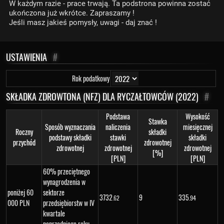
W każdym razie - prace trwają. Ta podstrona powinna zostać
ukończona już wkrótce. Zapraszamy !
Jeśli masz jakieś pomysły, uwagi - daj znać !
USTAWIENIA
#
Rok podatkowy
SKŁADKA ZDROWTONA (NFZ) DLA RYCZAŁTOWCÓW (2022)
#
Podstawa
Wysokość
Stawka
Sposób wyznaczania
naliczenia
miesięcznej
Roczny
składki
podstawy składki
stawki
składki
przychód
zdrowotnej
zdrowotnej
zdrowotnej
zdrowotnej
[%]
[PLN]
[PLN]
60% przeciętnego
wynagrodzenia w
poniżej 60
sektorze
3
732
9
335
.62
.94
000 PLN
przedsiębiorstw w IV
kwartale
poprzedniego roku