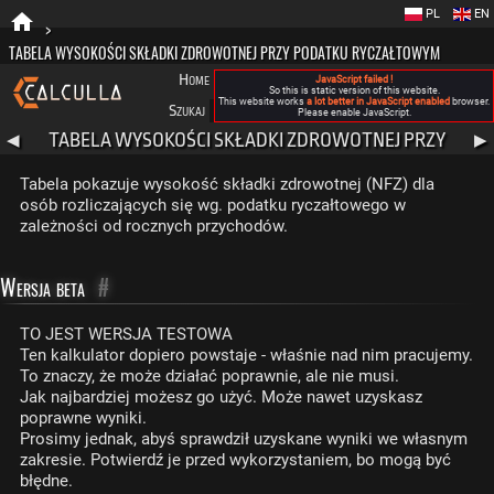
PL
EN
>
TABELA WYSOKOŚCI SKŁADKI ZDROWOTNEJ PRZY PODATKU RYCZAŁTOWYM
Home
Blog
FAQ
Nowa Calculla
O nas
JavaScript failed !
So this is static version of this website.
This website works
a lot better in JavaScript enabled
browser.
Szukaj
Kategorie
A
Please enable JavaScript.
TABELA WYSOKOŚCI SKŁADKI ZDROWOTNEJ PRZY
◀
▶
PODATKU RYCZAŁTOWYM
Tabela pokazuje wysokość składki zdrowotnej (NFZ) dla
osób rozliczających się wg. podatku ryczałtowego w
zależności od rocznych przychodów.
Wersja beta
#
TO JEST WERSJA TESTOWA
Ten kalkulator dopiero powstaje - właśnie nad nim pracujemy.
To znaczy, że może działać poprawnie, ale nie musi.
Jak najbardziej możesz go użyć. Może nawet uzyskasz
poprawne wyniki.
Prosimy jednak, abyś sprawdził uzyskane wyniki we własnym
zakresie. Potwierdź je przed wykorzystaniem, bo mogą być
błędne.