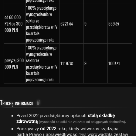
100% przeciętnego
wynagrodzenia w
od 60 000
sektorze
PLN do 300
6
221
9
559
.04
.89
przedsiębiorstw w IV
000 PLN
kwartale
poprzedniego roku
180% przeciętnego
wynagrodzenia w
powyżej 300
sektorze
11
197
9
1
007
.87
.81
000 PLN
przedsiębiorstw w IV
kwartale
poprzedniego roku
Trochę informacji
#
Przed 2022 przedsiębiorcy opłacali
stalą składkę
zdrowotną
.
(wysokość składki nie zależała od osiąganych dochodów)
Począwszy
od 2022
roku, kiedy wówczas rządząca
partia Prawo i Sprawiedliwość
wprowadziła zestaw
(PiS)