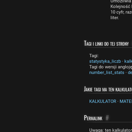
Umożliwia 
Kolejność l
10 cyfr, r
liter.
Tagi i linki do tej strony
Tagi:
statystyka_liczb
·
kal
Tagi do wersji angloj
number_list_stats
·
de
Jakie tagi ma ten kalkula
KALKULATOR
·
MATE
Permalink
#
Uwaga: ten kalkulato