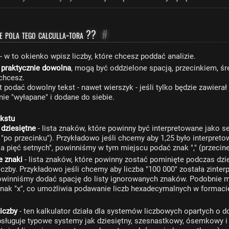
e pola tego calculla-tora ??
#
- w to okienko wpisz liczby, które chcesz poddać analizie.
t praktycznie dowolna
, mogą być oddzielone spacją, przecinkiem, śr
chcesz.
podać dowolny tekst - nawet wierszyk - jeśli tylko będzie zawierał 
ie "wyłapane" i dodane do siebie.
ekstu
 dziesiętne
- lista znaków, które powinny być interpretowane jako s
 "po przecinku"). Przykładowo jeśli chcemy aby 1,25 było interpreto
a pięć setnych", powinniśmy w tym miejscu podać znak "," (przecine
e znaki
- lista znaków, które powinny zostać pominięte podczas dz
liczby. Przykładowo jeśli chcemy aby liczba "100 000" została zinter
powinniśmy dodać spację do listy ignorowanych znaków. Podobnie
znak "x", co umożliwia podawanie liczb hexadecymalnych w formaci
iczby
- ten kalkulator działa dla systemów liczbowych opartych o
bsługuje typowe systemy jak dziesiętny, szesnastkowy, ósemkowy i