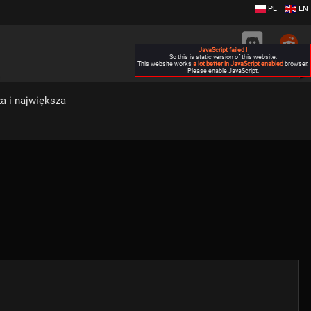
PL
EN
JavaScript failed !
So this is static version of this website.
This website works
a lot better in JavaScript enabled
browser.
Please enable JavaScript.
▶
a i największa