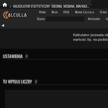
>
KALKULATOR STATYSTYCZNY: ŚREDNIA, MEDIANA, MIN/MAX...
Home
Blog
FAQ
Nowa Calculla
O nas
Szukaj
Kategorie
A
◀
Kalkulator pozwala ob
wartość itp. na podst
USTAWIENIA
#
TU WPISUJ LICZBY
#