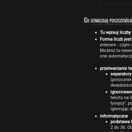
Co oznaczają poszczególn
Tu wpisuj liczby
Forma liczb jes
enterem - czym 
Możesz tu nawet 
one automatyczn
przetwarzanie t
separatory
(potocznie
dwadzieści
ignorowan
tekstu na 
tysięcy", 
ignorując 
informatyczne
podstawa l
2 do 36. O