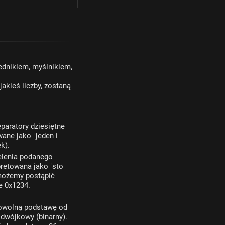
ednikiem, myślnikiem,
jakieś liczby, zostaną
eparatory dziesiętne
wane jako "jeden i
k).
ielenia podanego
pretowana jako "sto
 możemy postąpić
e 0x1234.
 dowolną podstawę od
 dwójkowy (binarny).