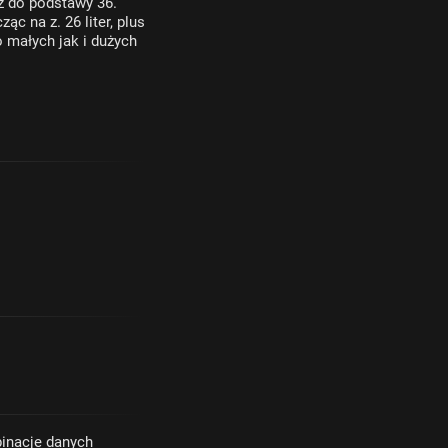
ż do podstawy 36.
ąc na z. 26 liter, plus
 małych jak i dużych
binacje danych