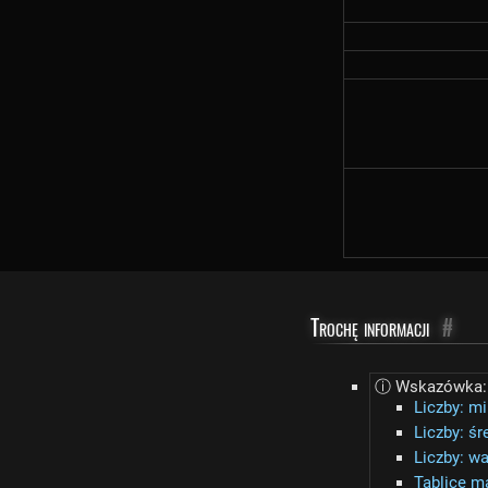
Trochę informacji
#
ⓘ Wskazówka: Z
Liczby: 
Liczby: śr
Liczby: w
Tablice m