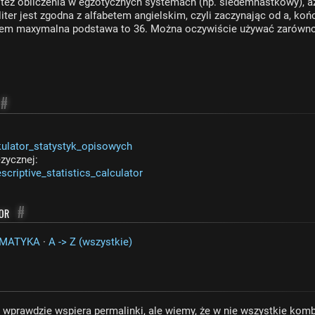
też obliczenia w egzotycznych systemach (np. siedemnastkowy), a
iter jest zgodna z alfabetem angielskim, czyli zaczynając od a, kończ
azem maxymalna podstawa to 36. Można oczywiście używać zarówno
#
kulator_statystyk_opisowych
ęzycznej:
scriptive_statistics_calculator
tor
#
MATYKA
·
A -> Z (wszystkie)
r wprawdzie wspiera permalinki, ale wiemy, że w nie wszystkie kom