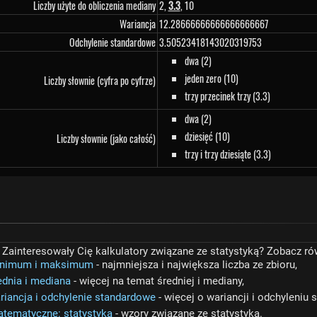
Liczby użyte do obliczenia mediany
2,
3.3
, 10
Wariancja
12.28666666666666666667
Odchylenie standardowe
3.50523418143020319753
dwa (2)
jeden zero (10)
Liczby słownie (cyfra po cyfrze)
trzy przecinek trzy (3.3)
dwa (2)
dziesięć (10)
Liczby słownie (jako całość)
trzy i trzy dziesiąte (3.3)
ainteresowały Cię kalkulatory związane ze statystyką? Zobacz ró
minimum i maksimum
- najmniejsza i największa liczba ze zbioru,
ednia i mediana
- więcej na temat średniej i mediany,
ariancja i odchylenie standardowe
- więcej o wariancji i odchyleniu
atematyczne: statystyka
- wzory związane ze statystyką.