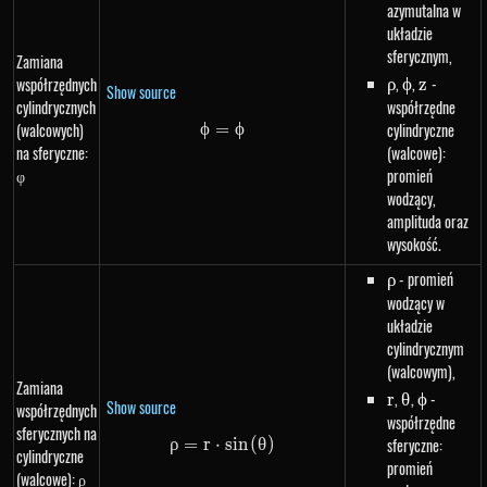
azymutalna w
układzie
sferycznym,
Zamiana
\rho
,
\phi
,
z
-
współrzędnych
ρ
ϕ
z
Show source
cylindrycznych
współrzędne
(walcowych)
ϕ
=
\phi=\phi
ϕ
cylindryczne
na sferyczne:
(walcowe):
φ
promień
wodzący,
amplituda oraz
wysokość.
\rho
- promień
ρ
wodzący w
układzie
cylindrycznym
(walcowym),
Zamiana
r
,
\theta
,
\phi
-
r
θ
ϕ
Show source
współrzędnych
współrzędne
sferycznych na
ρ
=
r
⋅
\rho=r \cdot sin\left(\theta\ri
s
in
(
θ
)
sferyczne:
cylindryczne
promień
(walcowe): ρ