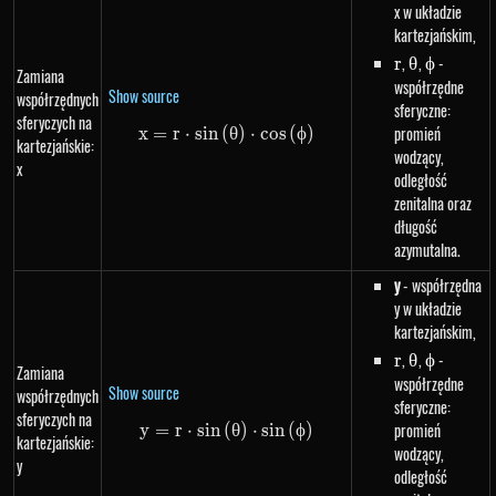
x w układzie
kartezjańskim,
r
,
\theta
,
\phi
-
r
θ
ϕ
Zamiana
współrzędne
Show source
współrzędnych
sferyczne:
sferyczych na
promień
x
=
r
⋅
s
in
(
x=r \cdot sin\left(\theta\right)
θ
)
⋅
cos
(
ϕ
)
kartezjańskie:
wodzący,
x
odległość
zenitalna oraz
długość
azymutalna.
y
- współrzędna
y w układzie
kartezjańskim,
r
,
\theta
,
\phi
-
r
θ
ϕ
Zamiana
współrzędne
Show source
współrzędnych
sferyczne:
sferyczych na
promień
y
=
r
⋅
s
in
(
y=r \cdot sin\left(\theta\right)
θ
)
⋅
s
in
(
ϕ
)
kartezjańskie:
wodzący,
y
odległość