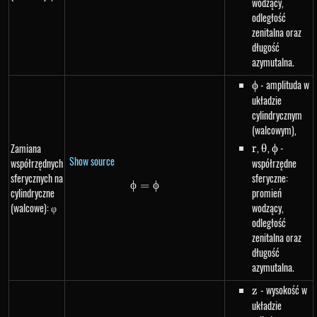
wodzący,
odległość
zenitalna oraz
długość
azymutalna.
\phi
- amplituda w
ϕ
układzie
cylindrycznym
(walcowym),
r
,
\theta
,
\phi
-
Zamiana
r
θ
ϕ
Show source
współrzędnych
współrzędne
sferycznych na
sferyczne:
ϕ
=
\phi=\phi
ϕ
cylindryczne
promień
(walcowe): φ
wodzący,
odległość
zenitalna oraz
długość
azymutalna.
z
- wysokość w
z
układzie