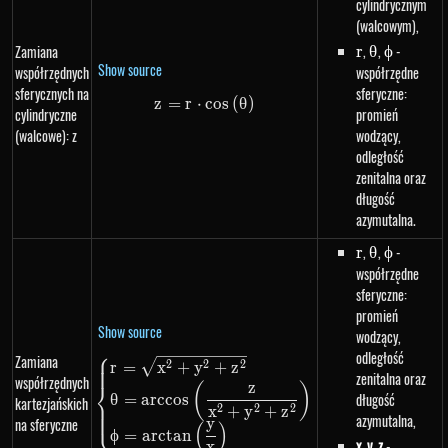
cylindrycznym
(walcowym),
r
,
\theta
,
\phi
-
Zamiana
r
θ
ϕ
Show source
współrzędnych
współrzędne
sferycznych na
sferyczne:
z
=
r
⋅
z=r \cdot cos\left(\theta\right
cos
(
θ
)
cylindryczne
promień
(walcowe): z
wodzący,
odległość
zenitalna oraz
długość
azymutalna.
r
,
\theta
,
\phi
-
r
θ
ϕ
współrzędne
sferyczne:
promień
Show source
wodzący,
⎧
odległość
Zamiana
\begin{dcases}r=\sqrt{x^{2}+
2
2
2
r
=
x
+
y
+
z
zenitalna oraz
współrzędnych
⎨
z
(
)
długość
θ
=
a
rccos
kartezjańskich
2
2
2
x
+
y
+
z
⎩
azymutalna,
na sferyczne
y
(
)
ϕ
=
a
rc
t
an
x
,
y
,
z
-
x