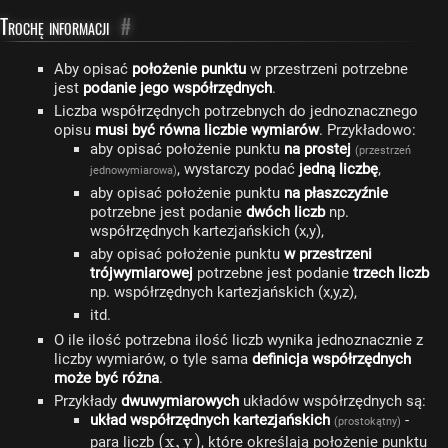
Trochę informacji
#
Aby opisać
położenie punktu
w przestrzeni potrzebne
jest
podanie jego współrzędnych
.
Liczba współrzędnych potrzebnych do jednoznacznego
opisu
musi być równa liczbie wymiarów
. Przykładowo:
aby opisać położenie punktu
na prostej
(przestrzeń
, wystarczy podać
jedną liczbę
,
jednowymiarowa)
aby opisać położenie punktu
na płaszczyźnie
potrzebne jest podanie
dwóch liczb
np.
współrzędnych kartezjańskich (x,y),
aby opisać położenie punktu
w przestrzeni
trójwymiarowej
potrzebne jest podanie
trzech liczb
np. współrzędnych kartezjańskich (x,y,z),
itd.
O ile ilość potrzebna ilość liczb wynika jednoznacznie z
liczby wymiarów, o tyle sama
definicja współrzędnych
może być różna
.
Przykłady
dwuwymiarowych
układów współrzędnych są:
układ współrzędnych kartezjańskich
-
(prostokątny)
(x,
(
x
,
y
)
para liczb
, które określają położenie punktu