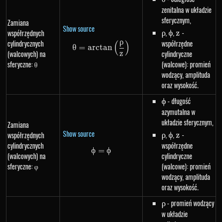
zenitalna w układzie
sferycznym,
Zamiana
Show source
\rho
,
\phi
,
z
-
współrzędnych
ρ
ϕ
z
ρ
cylindrycznych
współrzędne
(
)
\theta=arctan\left(\frac{\rho}
θ
=
a
rc
t
an
(walcowych) na
cylindryczne
z
sferyczne: θ
(walcowe): promień
wodzący, amplituda
oraz wysokość.
\phi
- długość
ϕ
azymutalna w
układzie sferycznym,
Zamiana
Show source
\rho
,
\phi
,
z
-
współrzędnych
ρ
ϕ
z
cylindrycznych
współrzędne
ϕ
=
\phi=\phi
ϕ
(walcowych) na
cylindryczne
sferyczne: φ
(walcowe): promień
wodzący, amplituda
oraz wysokość.
\rho
- promień wodzący
ρ
w układzie