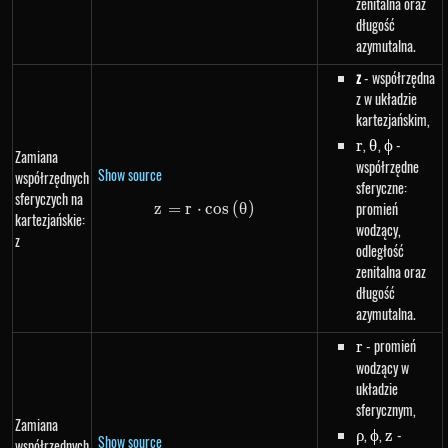
zenitalna oraz
długość
azymutalna.
z
- współrzędna
z w układzie
kartezjańskim,
r
,
\theta
,
\phi
-
r
θ
ϕ
Zamiana
współrzędne
Show source
współrzędnych
sferyczne:
sferyczych na
promień
z
=
r
⋅
z=r \cdot cos\left(\theta\right
cos
(
θ
)
kartezjańskie:
wodzący,
z
odległość
zenitalna oraz
długość
azymutalna.
r
- promień
r
wodzący w
układzie
sferycznym,
Zamiana
\rho
,
\phi
,
z
-
ρ
ϕ
z
Show source
współrzędnych