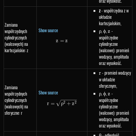
oraz wysokość.
z
- współrzędna z w
układzie
kartezjańskim,
Zamiana
Show source
\rho
,
\phi
,
z
-
współrzędnych
ρ
ϕ
z
cylindrycznych
współrzędne
z
=
z=z
z
(walcowych) na
cylindryczne
kartezjańskie: z
(walcowe): promień
wodzący, amplituda
oraz wysokość.
r
- promień wodzący
r
w układzie
sferycznym,
Zamiana
Show source
\rho
,
\phi
,
z
-
współrzędnych
ρ
ϕ
z
cylindrycznych
współrzędne
r=\sqrt{\rho^{2}+z^{2}}
2
2
r
=
ρ
+
z
(walcowych) na
cylindryczne
sferyczne: r
(walcowe): promień
wodzący, amplituda
oraz wysokość.
\theta
- odległość
θ