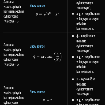
Zamiana
cylindrycznym
Show source
współrzędnych
(walcowym),
kartezjańskich na
\rho=\sqrt{x^{2}+y^{2}}
x
,
y
,
z
- współrzędne
2
2
ρ
=
x
+
y
cylindryczne
w trójwymiarowym
(walcowe): ρ
układzie
kartezjańskim.
\phi
- amplituda w
ϕ
układzie
Zamiana
cylindrycznym
Show source
współrzędnych
(walcowym),
x
(
)
kartezjańskich na
\phi=arctan\left(\frac{x}{y}\r
ϕ
=
a
rc
t
an
x
,
y
,
z
- współrzędne
cylindryczne
y
w trójwymiarowym
(walcowe): φ
układzie
kartezjańskim.
z
- wysokość w
z
układzie
Zamiana
cylindrycznym
Show source
współrzędnych
(walcowym),
kartezjańskich na
x
,
y
,
z
- współrzędne
z
=
z=z
z
cylindryczne
w trójwymiarowym