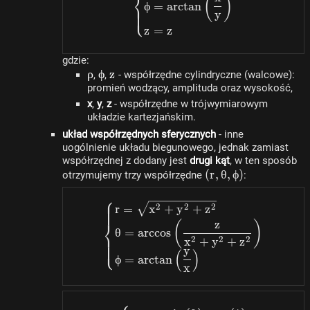
⎨
(
)
ϕ
=
a
rc
t
an
⎩
y
z
=
z
gdzie:
\rho
ρ
\phi
ϕ
z
z
,
,
- współrzędne cylindryczne (walcowe):
promień wodzący, amplituda oraz wysokość,
x
,
y
,
z
- współrzędne w trójwymiarowym
układzie kartezjańskim.
układ współrzędnych sferycznych
- inne
uogólnienie układu biegunowego, jednak zamiast
współrzędnej z dodany jest
drugi kąt
, w ten sposób
(r,
(
r
,
θ
,
ϕ
)
otrzymujemy trzy współrzędne
:
\theta,
⎧
\phi)
\begin{dcases}r=\sqrt
2
2
2
r
=
x
+
y
+
z
⎨
z
(
)
θ
=
a
rccos
2
2
2
x
+
y
+
z
⎩
y
(
)
ϕ
=
a
rc
t
an
x