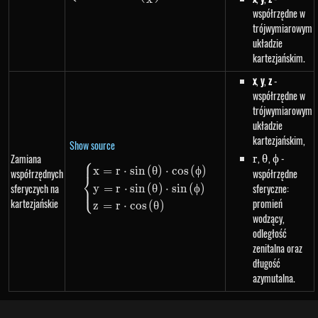
współrzędne w
trójwymiarowym
układzie
kartezjańskim.
x
,
y
,
z
-
współrzędne w
trójwymiarowym
układzie
kartezjańskim,
Show source
r
,
\theta
,
\phi
-
Zamiana
r
θ
ϕ
⎧
\begin{dcases}x=r \cdot sin\lef
x
=
r
⋅
s
in
(
θ
)
⋅
cos
(
ϕ
)
współrzędnych
współrzędne
⎨
sferyczych na
sferyczne:
y
=
r
⋅
s
in
(
θ
)
⋅
s
in
(
ϕ
)
⎩
kartezjańskie
promień
z
=
r
⋅
cos
(
θ
)
wodzący,
odległość
zenitalna oraz
długość
azymutalna.