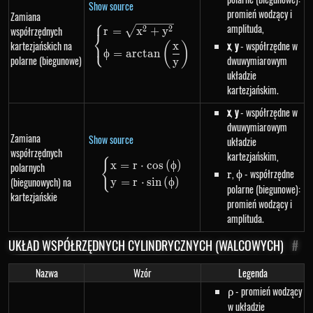
Show source
promień wodzący i
Zamiana
⎧
amplituda,
\begin{dcases}r=\sqrt{x^{2}+y
współrzędnych
2
2
r
=
x
+
y
⎨
⎩
kartezjańskich na
x
,
y
- współrzędne w
x
(
)
ϕ
=
a
rc
t
an
polarne (biegunowe)
dwuwymiarowym
y
układzie
kartezjańskim.
x
,
y
- współrzędne w
dwuwymiarowym
Zamiana
Show source
układzie
współrzędnych
kartezjańskim,
{
\begin{dcases}x=r \cdot cos\lef
x
=
r
⋅
cos
(
ϕ
)
polarnych
r
,
\phi
- współrzędne
r
ϕ
(biegunowych) na
y
=
r
⋅
s
in
(
ϕ
)
polarne (biegunowe):
kartezjańskie
promień wodzący i
amplituda.
UKŁAD WSPÓŁRZĘDNYCH CYLINDRYCZNYCH (WALCOWYCH)
#
Nazwa
Wzór
Legenda
\rho
- promień wodzący
ρ
w układzie