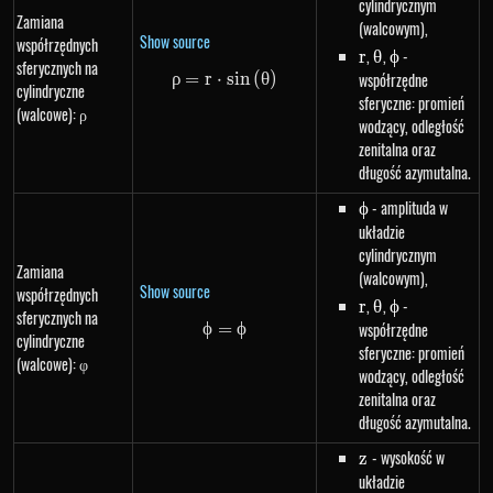
cylindrycznym
Zamiana
(walcowym),
Show source
współrzędnych
r
,
\theta
,
\phi
-
r
θ
ϕ
sferycznych na
ρ
=
r
⋅
\rho=r \cdot sin\left(\theta\ri
s
in
(
θ
)
współrzędne
cylindryczne
sferyczne: promień
(walcowe): ρ
wodzący, odległość
zenitalna oraz
długość azymutalna.
\phi
- amplituda w
ϕ
układzie
cylindrycznym
Zamiana
(walcowym),
Show source
współrzędnych
r
,
\theta
,
\phi
-
r
θ
ϕ
sferycznych na
ϕ
=
\phi=\phi
ϕ
współrzędne
cylindryczne
sferyczne: promień
(walcowe): φ
wodzący, odległość
zenitalna oraz
długość azymutalna.
z
- wysokość w
z
układzie