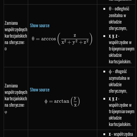
\theta
- odległość
θ
zenitalna w
układzie
Zamiana
Show source
sferycznym,
współrzędnych
z
kartezjańskich
x
,
y
,
z
-
(
)
\theta=arccos\left(\frac{z}{
θ
=
a
rccos
na sferyczne:
współrzędne w
2
2
2
x
+
y
+
z
θ
trójwymiarowym
układzie
kartezjańskim.
\phi
- długość
ϕ
azymutalna w
układzie
Zamiana
Show source
sferycznym,
współrzędnych
y
kartezjańskich
x
,
y
,
z
-
(
)
\phi=arctan\left(\frac{y}{x}\r
ϕ
=
a
rc
t
an
na sferyczne:
współrzędne w
x
φ
trójwymiarowym
układzie
kartezjańskim.
x
- współrzędna