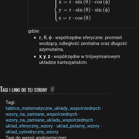
⎧
\begin{dcases}x=r \cdot
x
=
r
⋅
s
in
(
θ
)
⋅
cos
(
ϕ
)
⎨
y
=
r
⋅
s
in
(
θ
)
⋅
s
in
(
ϕ
)
⎩
z
=
r
⋅
cos
(
θ
)
gdzie:
r
r
\theta
θ
\phi
ϕ
,
,
- współrzędne sferyczne: promień
wodzący, odległość zenitalna oraz długość
azymutalna,
x
,
y
,
z
- współrzędne w trójwymiarowym
układzie kartezjańskim.
Tagi i linki do tej strony
#
Tagi:
tablice_matematyczne_uklady_wspolrzednych
·
wzory_na_zamiane_wspolrzednych
·
wzory_na_zamiane_ukladu_wspolrzednych
·
uklad_sferyczny_wzory
·
uklad_polarny_wzory
·
uklad_cylindryczny_wzory
Tagi do wersji anglojęzycznej: