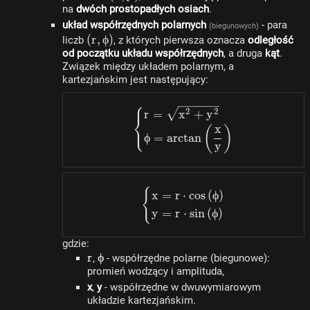
na
dwóch prostopadłych osiach
y)
.
układ współrzędnych polarnych
- para
(biegunowych)
(r,
(
r
,
ϕ
)
liczb
, z których pierwsza oznacza
odległość
od początku układu współrzędnych
\phi)
, a druga
kąt
.
Związek między układem polarnym, a
kartezjańskim jest następujący:
⎧
\begin{dcases}r=\sqrt
2
2
r
=
x
+
y
⎨
⎩
x
(
)
ϕ
=
a
rc
t
an
y
{
\begin{dcases}x=r \cdo
x
=
r
⋅
cos
(
ϕ
)
y
=
r
⋅
s
in
(
ϕ
)
gdzie:
r
r
\phi
ϕ
,
- współrzędne polarne (biegunowe):
promień wodzący i amplituda,
x
,
y
- współrzędne w dwuwymiarowym
układzie kartezjańskim.