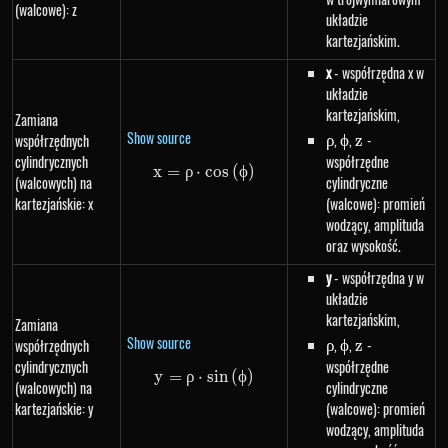
(walcowe): z
układzie
kartezjańskim.
x
- współrzędna x w
układzie
kartezjańskim,
Zamiana
Show source
\rho
,
\phi
,
z
-
współrzędnych
ρ
ϕ
z
cylindrycznych
współrzędne
x
=
ρ
⋅
x=\rho \cdot cos\left(\phi\righ
cos
(
ϕ
)
(walcowych) na
cylindryczne
kartezjańskie: x
(walcowe): promień
wodzący, amplituda
oraz wysokość.
y
- współrzędna y w
układzie
kartezjańskim,
Zamiana
Show source
\rho
,
\phi
,
z
-
współrzędnych
ρ
ϕ
z
cylindrycznych
współrzędne
y
=
ρ
⋅
y=\rho \cdot sin\left(\phi\righ
s
in
(
ϕ
)
(walcowych) na
cylindryczne
kartezjańskie: y
(walcowe): promień
wodzący, amplituda