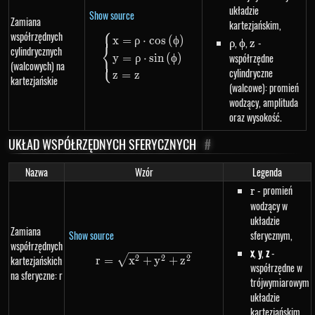
układzie
Show source
Zamiana
kartezjańskim,
⎧
współrzędnych
\begin{dcases}x=\rho \cdot cos
x
=
ρ
⋅
cos
(
ϕ
)
\rho
,
\phi
,
z
-
ρ
ϕ
z
⎨
cylindrycznych
współrzędne
y
=
ρ
⋅
s
in
(
ϕ
)
⎩
(walcowych) na
cylindryczne
z
=
z
kartezjańskie
(walcowe): promień
wodzący, amplituda
oraz wysokość.
UKŁAD WSPÓŁRZĘDNYCH SFERYCZNYCH
#
Nazwa
Wzór
Legenda
r
- promień
r
wodzący w
układzie
Zamiana
Show source
sferycznym,
współrzędnych
x
,
y
,
z
-
r=\sqrt{x^{2}+y^{2}+z^{2}}
kartezjańskich
2
2
2
r
=
x
+
y
+
z
współrzędne w
na sferyczne: r
trójwymiarowym
układzie
kartezjańskim.