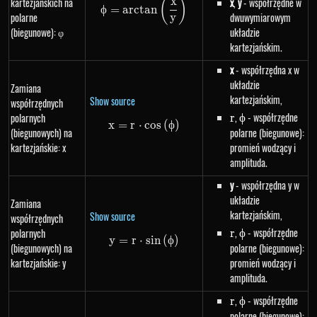
x
kartezjańskich na
x
,
y
- współrzędne w
(
)
\phi=arctan\left(\frac{x}{y}\r
ϕ
=
a
rc
t
an
polarne
dwuwymiarowym
y
(biegunowe): φ
układzie
kartezjańskim.
x
- współrzędna x w
układzie
Zamiana
kartezjańskim,
Show source
współrzędnych
r
,
\phi
- współrzędne
polarnych
r
ϕ
x
=
r
⋅
x=r \cdot cos\left(\phi\right)
cos
(
ϕ
)
(biegunowych) na
polarne (biegunowe):
kartezjańskie: x
promień wodzący i
amplituda.
y
- współrzędna y w
układzie
Zamiana
kartezjańskim,
Show source
współrzędnych
r
,
\phi
- współrzędne
polarnych
r
ϕ
y
=
r
⋅
y=r \cdot sin\left(\phi\right)
s
in
(
ϕ
)
(biegunowych) na
polarne (biegunowe):
kartezjańskie: y
promień wodzący i
amplituda.
r
,
\phi
- współrzędne
r
ϕ
polarne (biegunowe):