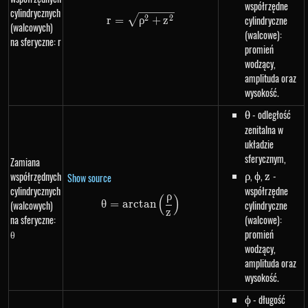
współrzędne
cylindrycznych
r=\sqrt{\rho^{2}+z^{2}}
cylindryczne
2
2
r
=
ρ
+
z
(walcowych)
(walcowe):
na sferyczne: r
promień
wodzący,
amplituda oraz
wysokość.
\theta
- odległość
θ
zenitalna w
układzie
sferycznym,
Zamiana
\rho
,
\phi
,
z
-
współrzędnych
ρ
ϕ
z
Show source
cylindrycznych
współrzędne
ρ
(
)
\theta=arctan\left(\frac{\rho}
θ
=
a
rc
t
an
(walcowych)
cylindryczne
z
na sferyczne:
(walcowe):
θ
promień
wodzący,
amplituda oraz
wysokość.
\phi
- długość
ϕ