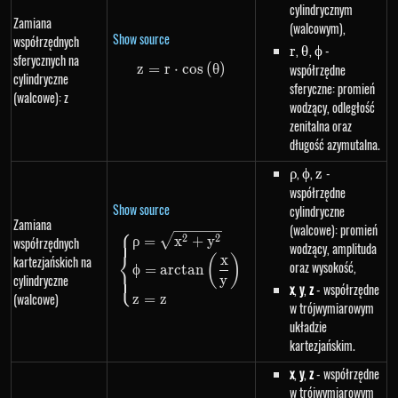
cylindrycznym
Zamiana
(walcowym),
Show source
współrzędnych
r
,
\theta
,
\phi
-
r
θ
ϕ
sferycznych na
z
=
r
⋅
z=r \cdot cos\left(\theta\right
cos
(
θ
)
współrzędne
cylindryczne
sferyczne: promień
(walcowe): z
wodzący, odległość
zenitalna oraz
długość azymutalna.
\rho
,
\phi
,
z
-
ρ
ϕ
z
współrzędne
Show source
cylindryczne
Zamiana
(walcowe): promień
⎧
\begin{dcases}\rho=\sqrt{x^{
2
2
ρ
=
x
+
y
współrzędnych
wodzący, amplituda
⎨
x
kartezjańskich na
(
)
oraz wysokość,
ϕ
=
a
rc
t
an
⎩
cylindryczne
y
x
,
y
,
z
- współrzędne
(walcowe)
z
=
z
w trójwymiarowym
układzie
kartezjańskim.
x
,
y
,
z
- współrzędne
w trójwymiarowym