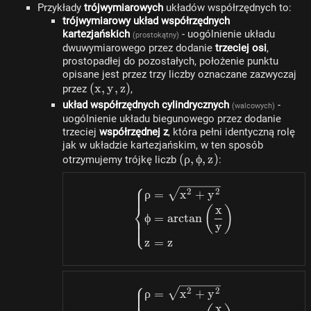
Przykłady
trójwymiarowych
układów współrzędnych to:
trójwymiarowy układ współrzędnych
kartezjańskich
- uogólnienie układu
(prostokątny)
dwuwymiarowego przez dodanie
trzeciej osi
,
prostopadłej do pozostałych, położenie punktu
opisane jest przez trzy liczby oznaczane zazwyczaj
(x,
(
x
,
y
,
z
)
przez
,
y,
układ współrzędnych cylindrycznych
-
(walcowych)
z)
uogólnienie układu biegunowego przez dodanie
trzeciej
współrzędnej z
, która pełni identyczną rolę
jak w układzie kartezjańskim, w ten sposób
(\rho,
(
ρ
,
ϕ
,
z
)
otrzymujemy trójkę liczb
:
\phi,
⎧
z)
\begin{dcases}\rho=\s
2
2
ρ
=
x
+
y
⎨
x
(
)
ϕ
=
a
rc
t
an
⎩
y
z
=
z
⎧
\begin{dcases}\rho=\s
2
2
ρ
=
x
+
y
x