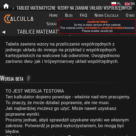
PL
EN
>
TABLICE MATEMATYCZNE: WZORY NA ZAMIANE UKŁADU WSPÓŁRZĘDNYCH
Home
Blog
FAQ
Nowa Calculla
O nas
JavaScript failed !
Szukaj
Kategorie
A
So this is static version of this website.
This website works
a lot better in JavaScript enabled
browser.
TABLICE MATEMATYCZNE: WZORY NA ZAMIANE
◀
Please enable JavaScript.
▶
UKŁADU WSPÓŁRZĘDNYCH
Tabela zawiera wzory na przeliczanie współrzędnych z
jednego układu do innego na przykład z współrzędnych
kartezjańskich na walcowe lub odwrotnie. Uwzględniono
zarówno dwu- jak i trójwymiarowy układ współrzędnych.
Wersja beta
#
TO JEST WERSJA TESTOWA
Ten kalkulator dopiero powstaje - właśnie nad nim pracujemy.
To znaczy, że może działać poprawnie, ale nie musi.
Jak najbardziej możesz go użyć. Może nawet uzyskasz
poprawne wyniki.
Prosimy jednak, abyś sprawdził uzyskane wyniki we własnym
zakresie. Potwierdź je przed wykorzystaniem, bo mogą być
błędne.