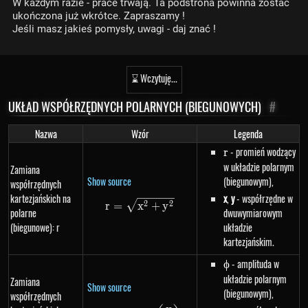
W każdym razie - prace trwają. Ta podstrona powinna zostać
ukończona już wkrótce. Zapraszamy !
Jeśli masz jakieś pomysły, uwagi - daj znać !
⌛ Wczytuję...
UKŁAD WSPÓŁRZĘDNYCH POLARNYCH (BIEGUNOWYCH)
#
Nazwa
Wzór
Legenda
r
- promień wodzący
r
w układzie polarnym
Zamiana
Show source
(biegunowym),
współrzędnych
kartezjańskich na
x
,
y
- współrzędne w
r=\sqrt{x^{2}+y^{2}}
2
2
r
=
x
+
y
polarne
dwuwymiarowym
(biegunowe): r
układzie
kartezjańskim.
\phi
- amplituda w
ϕ
układzie polarnym
Zamiana
Show source
(biegunowym),
współrzędnych