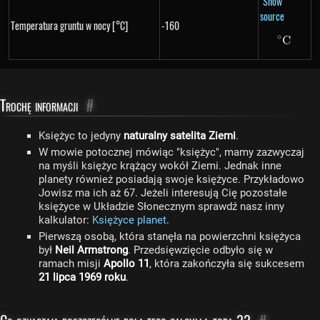
Show
source
Temperatura gruntu w nocy [°C]
-160
∘
C
^\circ
Trochę informacji
#
Księżyc to jedyny
naturalny satelita Ziemi
.
W mowie potocznej mówiąc "księżyc", mamy zazwyczaj
na myśli księżyc krążący wokół Ziemi. Jednak inne
planety również posiadają swoje księżyce. Przykładowo
Jowisz ma ich aż 67. Jeżeli interesują Cię pozostałe
księżyce w Układzie Słonecznym sprawdź nasz inny
kalkulator:
Księżyce planet
.
Pierwszą osobą, która stanęła na powierzchni księżyca
był
Neil Armstrong
. Przedsięwzięcie odbyło się w
ramach misji
Apollo 11
, która zakończyła się sukcesem
21 lipca 1969 roku
.