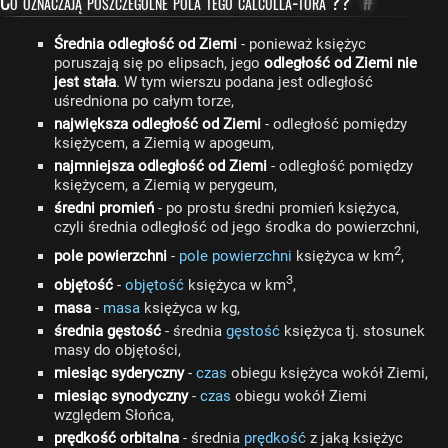
Co oznaczają poszczególne pola tego calculla-tora ??
#
Średnia odległość od Ziemi
- ponieważ księżyc
poruszają się po elipsach, jego
odległość od Ziemi nie
jest stała
. W tym wierszu podana jest odległość
uśredniona po całym torze,
największa odległość od Ziemi
- odległość pomiędzy
księżycem, a Ziemią w apogeum,
najmniejsza odległość od Ziemi
- odległość pomiędzy
księżycem, a Ziemią w perygeum,
średni promień
- po prostu średni promień księżyca,
czyli średnia odległość od jego środka do powierzchni,
2
pole powierzchni
-
pole powierzchni
księżyca w km
,
3
objętość
-
objętość
księżyca w km
,
masa
-
masa
księżyca w kg,
średnia gęstość
- średnia
gęstość
księżyca tj. stosunek
masy do objętości,
miesiąc syderyczny
-
czas
obiegu księżyca wokół Ziemi,
miesiąc synodyczny
-
czas
obiegu wokół Ziemi
względem Słońca,
prędkość orbitalna
- średnia
prędkość
z jaką księżyc