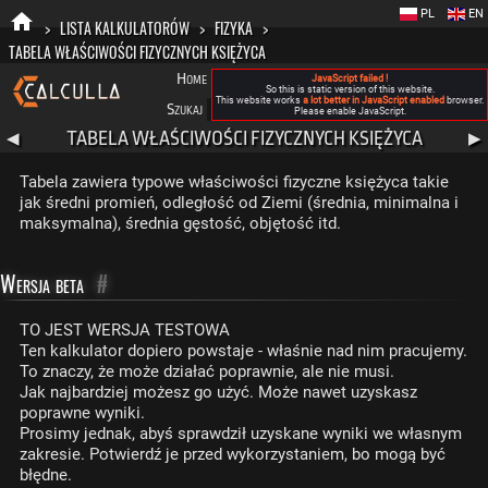
PL
EN
>
LISTA KALKULATORÓW
>
FIZYKA
>
TABELA WŁAŚCIWOŚCI FIZYCZNYCH KSIĘŻYCA
Home
Blog
FAQ
Nowa Calculla
O nas
JavaScript failed !
So this is static version of this website.
This website works
a lot better in JavaScript enabled
browser.
Szukaj
Kategorie
A
Please enable JavaScript.
TABELA WŁAŚCIWOŚCI FIZYCZNYCH KSIĘŻYCA
◀
▶
Tabela zawiera typowe właściwości fizyczne księżyca takie
jak średni promień, odległość od Ziemi (średnia, minimalna i
maksymalna), średnia gęstość, objętość itd.
Wersja beta
#
TO JEST WERSJA TESTOWA
Ten kalkulator dopiero powstaje - właśnie nad nim pracujemy.
To znaczy, że może działać poprawnie, ale nie musi.
Jak najbardziej możesz go użyć. Może nawet uzyskasz
poprawne wyniki.
Prosimy jednak, abyś sprawdził uzyskane wyniki we własnym
zakresie. Potwierdź je przed wykorzystaniem, bo mogą być
błędne.