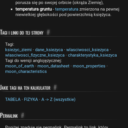
porusza się po swojej orbicie (okrąża Ziemię),
temperatura gruntu
-
temperatura
zmierzona na pewnej
niewielkiej głębokości pod powierzchnią księżyca.
Tagi i linki do tej strony
#
Tagi:
ksiezyc_ziemi
·
dane_ksiezyca
·
wlasciwosci_ksiezyca
·
wlasciwosci_fizyczne_ksiezyca
·
charakterystyka_ksiezyca
Tagi do wersji anglojęzycznej:
moon_of_earth
·
moon_datasheet
·
moon_properties
·
moon_characteristics
Jakie tagi ma ten kalkulator
#
TABELA
·
FIZYKA
·
A -> Z (wszystkie)
Permalink
#
Poniżej znaduje się permalink. Permalink to link, który