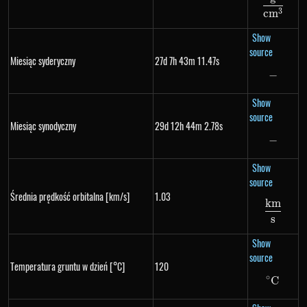
\frac
3
c
m
Show
source
Miesiąc syderyczny
27d 7h 43m 11.47s
−
-
Show
source
Miesiąc synodyczny
29d 12h 44m 2.78s
−
-
Show
source
Średnia prędkość orbitalna [km/s]
1.03
km
\frac
s
Show
source
Temperatura gruntu w dzień [°C]
120
∘
C
^\circ