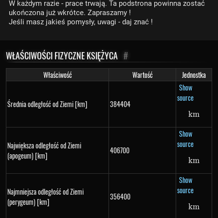
W każdym razie - prace trwają. Ta podstrona powinna zostać
ukończona już wkrótce. Zapraszamy !
Jeśli masz jakieś pomysły, uwagi - daj znać !
WŁAŚCIWOŚCI FIZYCZNE KSIĘŻYCA
#
Właściwość
Wartość
Jednostka
Show
source
Średnia odległość od Ziemi [km]
384404
km
km
Show
source
Największa odległość od Ziemi
406700
(apogeum) [km]
km
km
Show
source
Najmniejsza odległość od Ziemi
356400
(perygeum) [km]
km
km