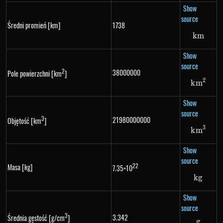
Show
source
Średni promień [km]
1738
km
km
Show
source
2
38000000
Pole powierzchni [km
]
2
k
m
km^2
Show
source
3
21980000000
Objętość [km
]
3
k
m
km^3
Show
source
22
Masa [kg]
7.35×10
k
g
kg
Show
source
3
3.342
Średnia gęstość [g/cm
]
g